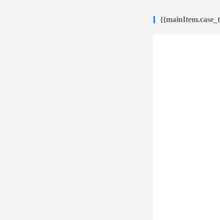
{{mainItem.case_ti