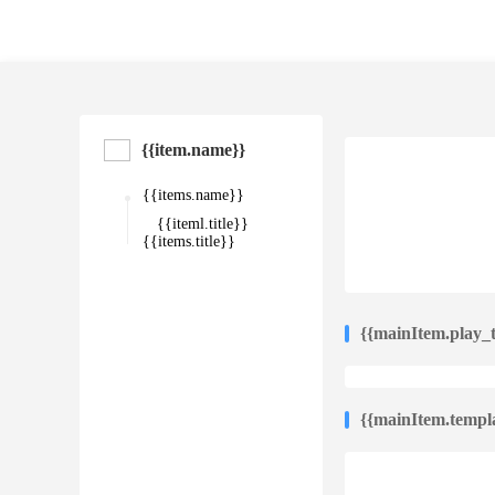
{{item.name}}
{{items.name}}
{{iteml.title}}
{{items.title}}
{{mainItem.play_ti
{{mainItem.templa