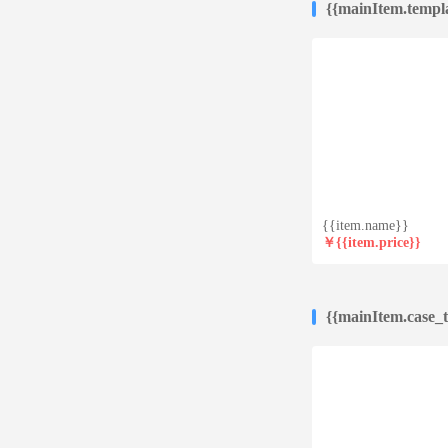
{{mainItem.templa
{{item.name}}
￥{{item.price}}
元
{{mainItem.case_ti