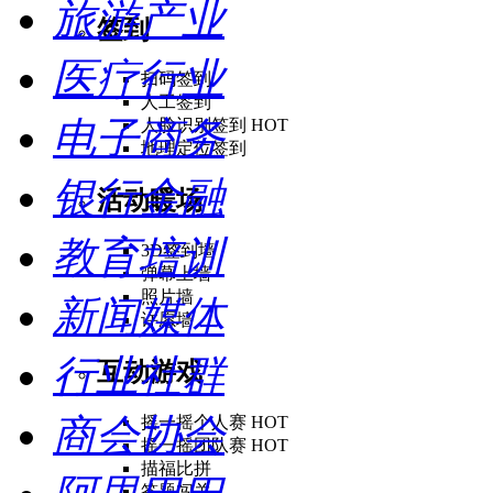
旅游产业
签到
医疗行业
扫码签到
人工签到
电子商务
人脸识别签到
HOT
地理定位签到
银行金融
活动暖场
教育培训
3D签到墙
弹幕上墙
照片墙
新闻媒体
许愿墙
行业社群
互动游戏
商会协会
摇一摇个人赛
HOT
摇一摇团队赛
HOT
描福比拼
答题闯关