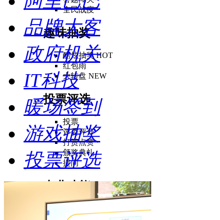
阿里巴巴
全民战疫
品牌大客
趣味抽奖
政府机关
酷炫抽奖
HOT
红包雨
IT科技
大转盘
NEW
投票评选
暖场签到
投票
游戏抽奖
评委评分
打赏点赞
颁奖典礼
投票评选
提问
专业功能
启动仪式
签约仪式
NEW