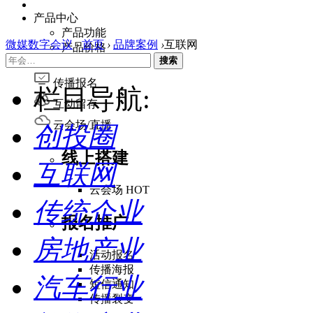
产品中心
产品功能
微媒数字会议
›
首页
›
品牌案例
›
互联网
产品价格
搜索
客户端
传播报名
栏目导航:
互动留存
云会场/直播
创投圈
线上搭建
互联网
云会场
HOT
传统企业
报名推广
房地产业
活动报名
传播海报
汽车行业
短信通知
传播裂变