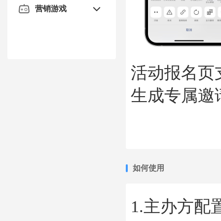
签到暖场
节日活动
营销游戏
签名墙
节日活动
游戏互动
消除类
许愿墙
叠叠乐
论坛峰会
幸运抽奖
星球大战
照片墙
答题小游戏
论坛峰会
幸运大转盘
粽情端午
弹幕上墙
投票评选
描福
活动报名页
盲盒
全民战疫
3D签到墙
评委评分
答题闯关
嘉宾分享
数钱
现场投票
生成专属邀
竞速类
游戏团队赛
打赏
酷炫抽奖
仪式典礼
滑雪橇
游戏个人赛
提问
红包雨
签约仪式
划龙舟
启动仪式
益智类
颁奖典礼
答题小游戏
投掷类
如何使用
拼图
投粽大战
叠叠乐
1.主办方
叠叠乐