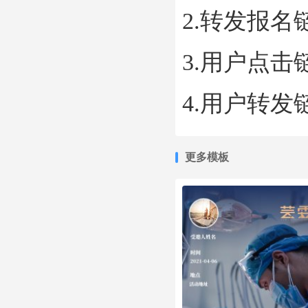
红包
2.转发报
红包
盲盒抽奖
3.用户点
盲盒
转盘抽奖
4.用户转
大转盘
更多模板