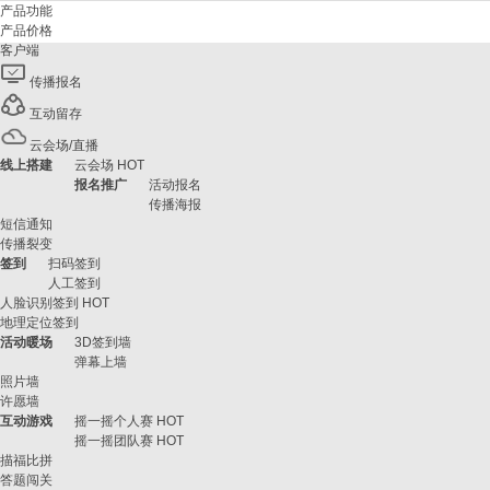
产品功能
产品价格
客户端
传播报名
互动留存
云会场/直播
线上搭建
云会场
HOT
报名推广
活动报名
传播海报
短信通知
传播裂变
签到
扫码签到
人工签到
人脸识别签到
HOT
地理定位签到
活动暖场
3D签到墙
弹幕上墙
照片墙
许愿墙
互动游戏
摇一摇个人赛
HOT
摇一摇团队赛
HOT
描福比拼
答题闯关