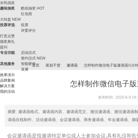
全民战疫
趣味抽奖
酷炫抽奖
HOT
红包雨
大转盘
NEW
投票评选
投票
评委评分
打赏点赞
颁奖典礼
提问
专业功能
启动仪式
签约仪式
NEW
其他服务
智能硬件
首页
策划干货
邀请函
怎样制作微信电子版邀请函/1分
直播
效果演示
品牌案例
怎样制作微信电子版
解决方案
我的活动
微
›
›
›
›
发布时间 : 2020-6-9 18:
摘要
: 邀请函格式、邀请函内容、邀请函范文、微信邀请函、微信邀请函
请函在线制作、活动邀请函、会议邀请函、商务邀请函、年会邀请函、婚宴邀
会议邀请函是指邀请特定单位或人士参加会议,具有礼仪和告