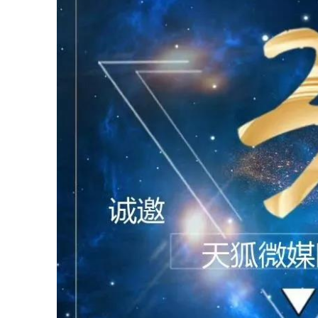
字
会
议