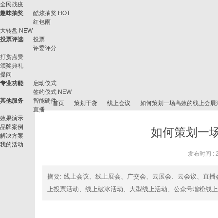
全民战疫
趣味抽奖
酷炫抽奖
HOT
红包雨
大转盘
NEW
投票评选
投票
评委评分
打赏点赞
颁奖典礼
提问
专业功能
启动仪式
签约仪式
NEW
其他服务
智能硬件
首页
策划干货
线上会议
如何策划一场高效的线上会展
直播
效果演示
品牌案例
如何策划一
解决方案
我的活动
微
›
›
›
›
发布时间 : 20
摘要
: 线上会议、线上展会、广交会、云展会、云会议、直
上投票活动、线上破冰活动、大型线上活动、公众号增粉线上活