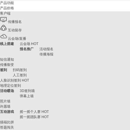
产品功能
产品价格
客户端
传播报名
互动留存
云会场/直播
线上搭建
云会场
HOT
报名推广
活动报名
传播海报
短信通知
传播裂变
签到
扫码签到
人工签到
人脸识别签到
HOT
地理定位签到
活动暖场
3D签到墙
弹幕上墙
照片墙
许愿墙
互动游戏
摇一摇个人赛
HOT
摇一摇团队赛
HOT
描福比拼
答题闯关