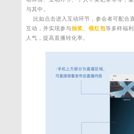
字
与其中。
比如点击进入互动环节，参会者可配合
互动
，并实现
参与
抽奖、领红包
等多样福利
人气，提高直播转化率。
会
议