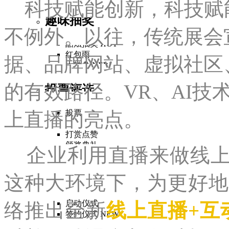
科技赋能创新，科技赋
趣味抽奖
不例外。以往，传统展会
酷炫抽奖
HOT
红包雨
据、品牌网站、虚拟社区
大转盘
NEW
的有效路径。VR、AI技
投票评选
投票
上直播的亮点。
评委评分
打赏点赞
颁奖典礼
企业利
用
直播来做线
提问
这种大环境下，为更好地
专业功能
启动仪式
络
推
出全新
线上直播+互
签约仪式
NEW