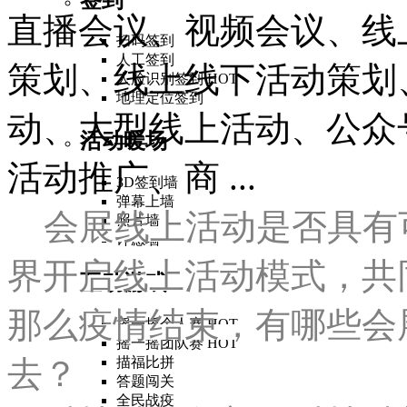
直播会议、视频会议、线
扫码签到
人工签到
策划、线上线下活动策划
人脸识别签到
HOT
地理定位签到
动、大型线上活动、公众
活动暖场
活动推广、商 ...
3D签到墙
弹幕上墙
会展线上活动是否具有
照片墙
许愿墙
界开启线上活动模式，共
互动游戏
那么疫情结束，有哪些会
摇一摇个人赛
HOT
摇一摇团队赛
HOT
去？
描福比拼
答题闯关
全民战疫