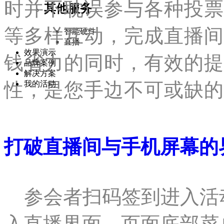
时并不耽误参与各种投票
其他服务
等多样互动，完成直播间
智能硬件
直播
效果演示
钱省力的同时，有效的提
品牌案例
解决方案
性，是您手边不可或缺的
我的活动
打破直播间与手机屏幕的
参会者扫码签到进入活
入直播界面。页面
底部菜