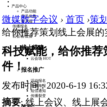
产品中心
产品功能
微媒数字会议
产品价格
›
首页
›
策
客户端
传播报名
给你推荐策划线上会展的
互动留存
云会场/直播
线上搭建
科技赋能，给你推荐
云会场
HOT
件！
报名推广
活动报名
发布时间 : 2020-6-19 16:3
传播海报
短信通知
传播裂变
摘要
: 线上会议、线上
签到