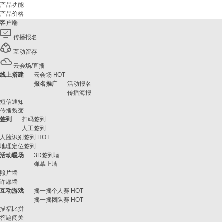
产品功能
产品价格
客户端
传播报名
互动留存
云会场/直播
线上搭建
云会场
HOT
报名推广
活动报名
传播海报
短信通知
传播裂变
签到
扫码签到
人工签到
人脸识别签到
HOT
地理定位签到
活动暖场
3D签到墙
弹幕上墙
照片墙
许愿墙
互动游戏
摇一摇个人赛
HOT
摇一摇团队赛
HOT
描福比拼
答题闯关