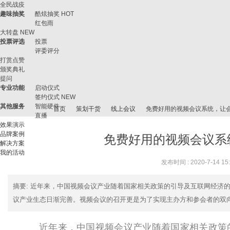
全民战疫
趣味抽奖
酷炫抽奖
HOT
红包雨
大转盘
NEW
投票评选
投票
评委评分
打赏点赞
颁奖典礼
提问
专业功能
启动仪式
签约仪式
NEW
其他服务
智能硬件
首页
策划干货
线上会议
免费好用的视频会议系统，让
直播
效果演示
品牌案例
免费好用的视频会议系
解决方案
我的活动
微
›
›
›
›
发布时间 : 2020-7-14 15
摘要
: 近年来，中国视频会议产业随着国家相关政策的引导及互联网经济
议产业生态日渐完善。视频会议的召开更是为了实现主办方和参会者的双向沟
近年来，中国视频会议产业随着国家相关政策