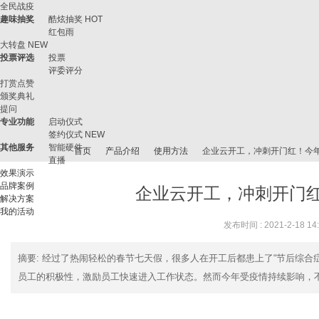
全民战疫
趣味抽奖
酷炫抽奖
HOT
红包雨
大转盘
NEW
投票评选
投票
评委评分
打赏点赞
颁奖典礼
提问
专业功能
启动仪式
签约仪式
NEW
其他服务
智能硬件
首页
产品介绍
使用方法
企业云开工，冲刺开门红！今
直播
效果演示
品牌案例
企业云开工，冲刺开门
解决方案
我的活动
微
›
›
›
›
发布时间 : 2021-2-18 14
摘要
: 经过了热闹轻松的春节七天假，很多人在开工后都患上了“节后综合
员工的积极性，激励员工快速进入工作状态。然而今年受疫情持续影响，不少