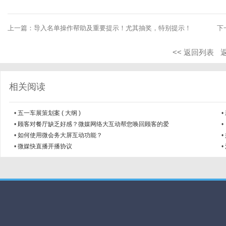
上一篇：
导入名单操作帮助及重要提示！尤其抽奖，特别提示！
下
<< 返回列表
相关阅读
•
五一车展策划案 ( 大纲 )
•
•
顾客对餐厅缺乏好感？微媒网络大互动帮您唤回顾客的爱
•
•
如何使用微会务大屏互动功能？
•
•
微媒快直播开播协议
•