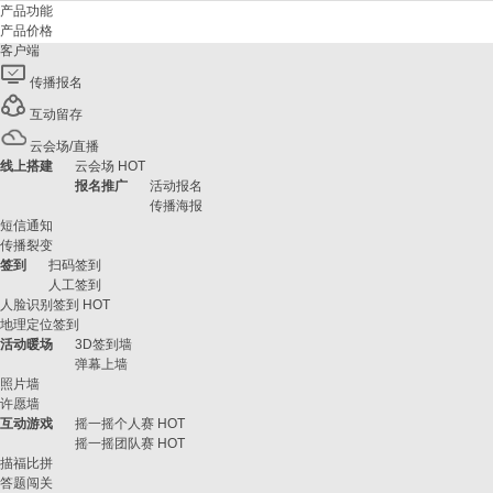
产品功能
产品价格
客户端
传播报名
互动留存
云会场/直播
线上搭建
云会场
HOT
报名推广
活动报名
传播海报
短信通知
传播裂变
签到
扫码签到
人工签到
人脸识别签到
HOT
地理定位签到
活动暖场
3D签到墙
弹幕上墙
照片墙
许愿墙
互动游戏
摇一摇个人赛
HOT
摇一摇团队赛
HOT
描福比拼
答题闯关