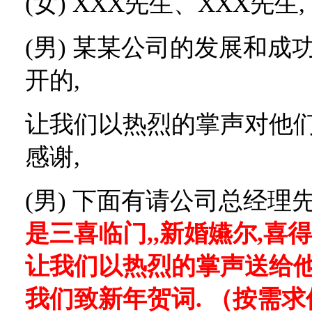
(
女
) XXX
先生、
XXX
先生
,
(
男
)
某某公司的发展和成
开的
,
让我们以热烈的掌声对他
感谢
,
(
男
)
下面有请公司总经理
是三喜临门
,,
新婚嬿尔
,
喜得
让我们以热烈的掌声送给
我们致新年贺词
.
（按需求