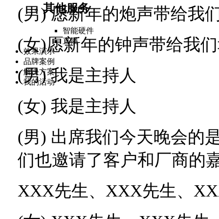
其他服务
(
男
)
愿新年的炮声带给我们
智能硬件
(
女
)
愿新年的钟声带给我们
直播
效果演示
品牌案例
(
男
)
我是主持人
解决方案
我的活动
(
女
)
我是主持人
(
男
)
出席我们今天晚会的
们也邀请了客户和厂商的
XXX
先生、
XXX
先生、
XX