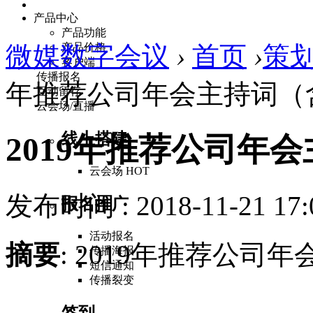
产品中心
产品功能
微媒数字会议
产品价格
›
首页
›
策
客户端
传播报名
年推荐公司年会主持词（
互动留存
云会场/直播
线上搭建
2019年推荐公司年
云会场
HOT
发布时间 : 2018-11-21 17:
报名推广
活动报名
摘要
: 2019年推荐公司
传播海报
短信通知
传播裂变
签到