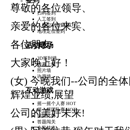
尊敬的各位领导、
扫码签到
人工签到
亲爱的各位来宾、
人脸识别签到
HOT
地理定位签到
各位朋友
活动暖场
3D签到墙
大家晚上好！
弹幕上墙
照片墙
许愿墙
(
女
)
今晚我们
--
公司的全体
互动游戏
辉煌业绩
,
展望
摇一摇个人赛
HOT
摇一摇团队赛
HOT
公司的美好未来
!
描福比拼
答题闯关
全民战疫