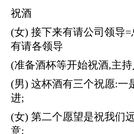
祝酒
(
女
)
接下来有请公司领导
=
有请各领导
(
准备酒杯等开始祝酒
,
主持
(
男
)
这杯酒有三个祝愿
:
一
进
;
(
女
)
第二个愿望是祝我们
意
;