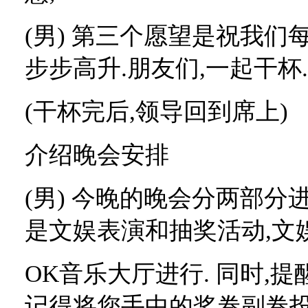
(
男
)
第三个愿望是祝我们
步步高升
.
朋友们
,
一起干杯
.
(
干杯完后
,
领导回到席上
)
介绍晚会安排
(
男
)
今晚的晚会分两部分
是文娱表演和抽奖活动
,
文
OK
音乐大厅进行
.
同时
,
提
记得将您手中的奖卷副卷