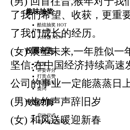
(
男
)
回首往昔
,
猴年对于我
趣味抽奖
了我们希望、收获，更重
酷炫抽奖
HOT
了我们成长的经历。
红包雨
大转盘
NEW
(
女
)
展望未来
,
一年胜似一
投票评选
坚信
:
在中国经济持续高速
投票
评委评分
打赏点赞
公司的事业一定能蒸蒸日
颁奖典礼
提问
(
男
)
炮竹声声辞旧岁
专业功能
启动仪式
(
女
)
和风送暖迎新春
签约仪式
NEW