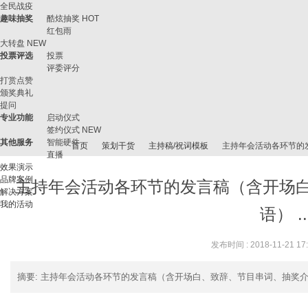
全民战疫
趣味抽奖
酷炫抽奖
HOT
红包雨
大转盘
NEW
投票评选
投票
评委评分
打赏点赞
颁奖典礼
提问
专业功能
启动仪式
签约仪式
NEW
其他服务
智能硬件
首页
策划干货
主持稿/祝词模板
主持年会活动各环节的发言
直播
效果演示
品牌案例
主持年会活动各环节的发言稿（含开场
解决方案
我的活动
微
›
›
›
›
语） ...
发布时间 : 2018-11-21 17
摘要
: 主持年会活动各环节的发言稿（含开场白、致辞、节目串词、抽奖