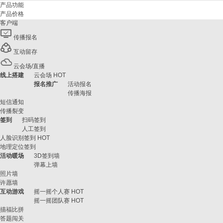
产品功能
产品价格
客户端
传播报名
互动留存
云会场/直播
线上搭建
云会场
HOT
报名推广
活动报名
传播海报
短信通知
传播裂变
签到
扫码签到
人工签到
人脸识别签到
HOT
地理定位签到
活动暖场
3D签到墙
弹幕上墙
照片墙
许愿墙
互动游戏
摇一摇个人赛
HOT
摇一摇团队赛
HOT
描福比拼
答题闯关