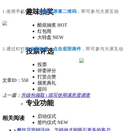
趣味抽奖
1.使用手机钉钉，
扫描大屏幕二维码
，即可参与大屏互动
酷炫抽奖
HOT
红包雨
大转盘
NEW
2.通过钉钉
年会互动群，点击底部插件
，即可参与大屏互动
投票评选
投票
评委评分
打赏点赞
文章ID：550
颁奖典礼
提问
上一篇：
升级包领取 | 填写使用满意度调查
专业功能
启动仪式
相关阅读
签约仪式
NEW
•
餐饮店营销活动，怎样做才能吸引更多的客户