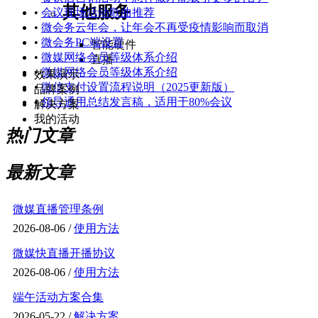
其他服务
•
会议现场活动歌曲推荐
•
微会务云年会，让年会不再受疫情影响而取消
•
微会务PC端设置
智能硬件
•
微媒网络会员等级体系介绍
直播
•
微媒网络会员等级体系介绍
效果演示
•
微信支付设置流程说明（2025更新版）
品牌案例
•
领导通用总结发言稿，适用于80%会议
解决方案
我的活动
热门文章
最新文章
微媒直播管理条例
2026-08-06 /
使用方法
微媒快直播开播协议
2026-08-06 /
使用方法
端午活动方案合集
2026-05-22 /
解决方案