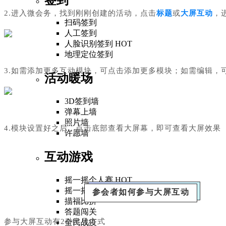
2.进入微会务，找到刚刚创建的活动，点击
标题
或
大屏互动
，
扫码签到
人工签到
人脸识别签到
HOT
地理定位签到
3.如需添加更多互动模块，可点击添加更多模块；如需编辑，
活动暖场
3D签到墙
弹幕上墙
照片墙
4.模块设置好之后，点击底部查看大屏幕，即可查看大屏效果
许愿墙
互动游戏
摇一摇个人赛
HOT
摇一摇团队赛
HOT
参会者如何参与大屏互动
描福比拼
答题闯关
参与大屏互动有2种常见方式
全民战疫