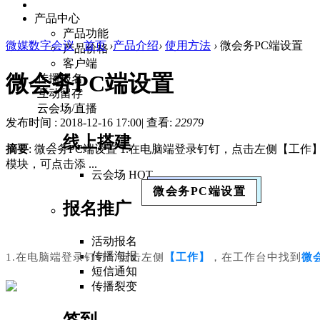
产品中心
产品功能
微媒数字会议
›
首页
›
产品介绍
›
使用方法
›
微会务PC端设置
产品价格
客户端
微会务PC端设置
传播报名
互动留存
云会场/直播
发布时间 : 2018-12-16 17:00
|
查看:
22979
线上搭建
摘要
: 微会务PC端设置 1.在电脑端登录钉钉，点击左侧【工
模块，可点击添 ...
云会场
HOT
微会务PC端设置
报名推广
活动报名
传播海报
1.在电脑端登录钉钉，点击左侧
【
工作
】
，在工作台中找到
微
短信通知
传播裂变
签到