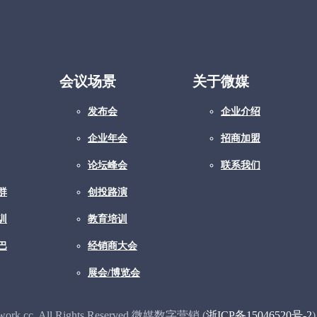
会议场景
关于微媒
发布会
企业介绍
企业年会
招商加盟
论坛峰会
联系我们
群
创投路演
训
教育培训
巴
经销商大会
展会/博览会
twork.cc. All Rights Reserved.微媒数字营销 (
浙ICP备15046520号-2