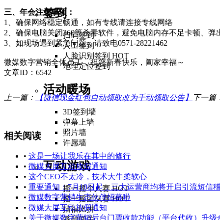
签到
三、年会注意事项：
1、确保网络稳定畅通，如有专线请连接专线网络
2、确保电脑关闭360等杀毒软件，避免电脑内存不足卡顿、弹
扫码签到
3、如现场遇到紧急问题，请致电0571-28221462
人工签到
人脸识别签到
HOT
微媒数字营销全体员工，祝您新春快乐，阖家幸福～
地理定位签到
文章ID：6542
活动暖场
上一篇：
【微信现金红包自动领取改为手动领取公告】
下一篇
3D签到墙
弹幕上墙
照片墙
相关阅读
许愿墙
•
这是一场让我乐在其中的修行
互动游戏
•
微媒大屏互动放假通知
•
这个CEO不太冷，技术大牛柔软心
•
重要通知：7月10日起，三大运营商均将开启引流短信
摇一摇个人赛
HOT
•
微媒数字营销生态伙伴招募啦
摇一摇团队赛
HOT
•
微媒大屏互动放假通知
描福比拼
•
关于微媒数字营销后台门票收款功能（平台代收）升级合规的通知 .
答题闯关