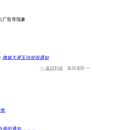
出广告等现象
：
微媒大屏互动放假通知
<< 返回列表
返回顶部 >>
稽查
.. ... ...