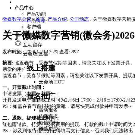
产品中心
产品功能
微媒数字会议
›
首页
›
产品介绍
›
公司动态
›
关于微媒数字营销(微会务)
产品价格
客户端
关于微媒数字营销(微会务)2026春节期
传播报名
互动留存
发布时间 : 2026-1-23 17:29
|
查看:
897
云会场/直播
摘要
: 临近春节，受春节假期等因素，请您关注以下发票开具
线上搭建
亲爱的用户：
临近春节，受春节假期等因素，请您关注以下发票开具、提现
云会场
HOT
一、开票截止时间：
申请发票（专票、普票）：
报名推广
开具
发送电子邮箱截止时间为2
月6
日
17:00
；2
月6
日
17:00-2
月2
PS：如需在春节前报销的童靴，请尽快完成付款并申请发票~
活动报名
传播海报
二、退款、提现截止时间：
短信通知
红包雨退款、打赏、报名费用的提现，打款的截止申请时间为2月6日
传播裂变
PS：涉及到银行信息的记得填写支行信息～否则我们无法转出