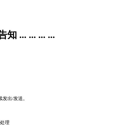
. ... ...
续发出
/
发送。
续处理