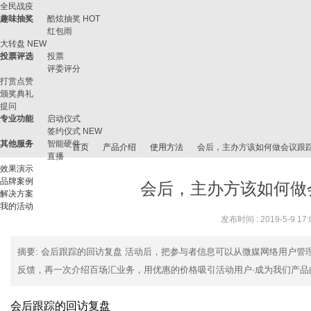
全民战疫
趣味抽奖
酷炫抽奖
HOT
红包雨
大转盘
NEW
投票评选
投票
评委评分
打赏点赞
颁奖典礼
提问
专业功能
启动仪式
签约仪式
NEW
其他服务
智能硬件
首页
产品介绍
使用方法
会后，主办方该如何做会议跟
直播
效果演示
品牌案例
会后，主办方该如何做
解决方案
我的活动
微
›
›
›
›
发布时间 : 2019-5-9 17:
摘要
: 会后跟踪的回访复盘 活动后，把参与者信息可以从微媒网络用户
反馈，再一次介绍百场汇业务，用优惠的价格吸引活动用户·成为我们产品的用
会后跟踪的回访
复盘