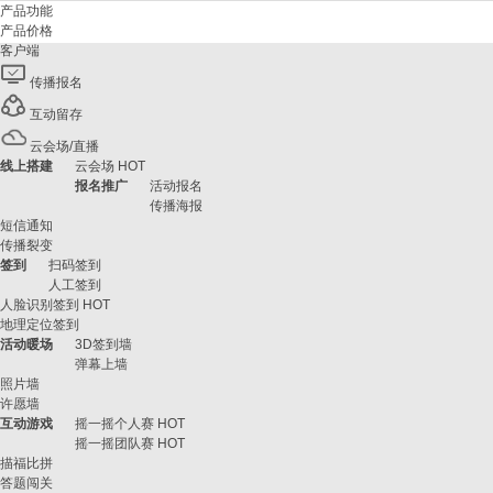
产品功能
产品价格
客户端
传播报名
互动留存
云会场/直播
线上搭建
云会场
HOT
报名推广
活动报名
传播海报
短信通知
传播裂变
签到
扫码签到
人工签到
人脸识别签到
HOT
地理定位签到
活动暖场
3D签到墙
弹幕上墙
照片墙
许愿墙
互动游戏
摇一摇个人赛
HOT
摇一摇团队赛
HOT
描福比拼
答题闯关