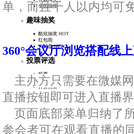
单，而且千人以内均可
全民战疫
趣味抽奖
酷炫抽奖
HOT
红包雨
大转盘
NEW
360°会议厅浏览搭配线
投票评选
投票
主办方只需要在微媒网
评委评分
打赏点赞
颁奖典礼
直播按钮即可进入直播界
提问
页面
底部菜单归纳了
专业功能
参会者可在观看直播的
启动仪式
签约仪式
NEW