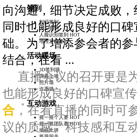
向沟通，细节决定成败，
签到
扫码签到
同时也能形成良好的口碑
人工签到
人脸识别签到
HOT
础。为了增添参会者的参
地理定位签到
活动暖场
结合，在看 ...
3D签到墙
直播会议的召开更是为
弹幕上墙
照片墙
许愿墙
也能形成良好的口碑宣传
互动游戏
合
，在看直播的同时可
摇一摇个人赛
HOT
议的质感、科技感和互
摇一摇团队赛
HOT
描福比拼
答题闯关