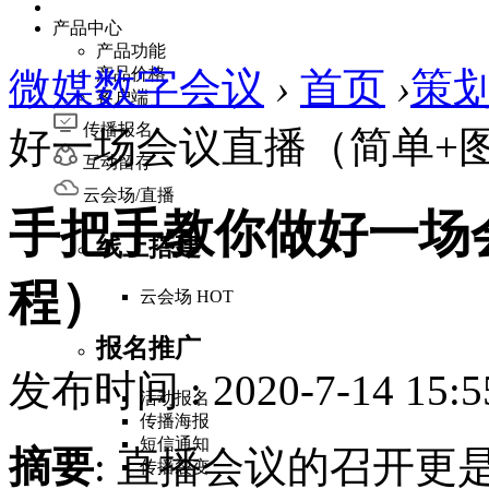
产品中心
产品功能
微媒数字会议
产品价格
›
首页
›
策
客户端
传播报名
好一场会议直播（简单+
互动留存
云会场/直播
手把手教你做好一场
线上搭建
程）
云会场
HOT
报名推广
发布时间 : 2020-7-14 15:5
活动报名
传播海报
短信通知
摘要
: 直播会议的召开
传播裂变