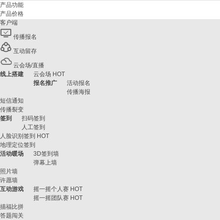
产品功能
产品价格
客户端
传播报名
互动留存
云会场/直播
线上搭建
云会场
HOT
报名推广
活动报名
传播海报
短信通知
传播裂变
签到
扫码签到
人工签到
人脸识别签到
HOT
地理定位签到
活动暖场
3D签到墙
弹幕上墙
照片墙
许愿墙
互动游戏
摇一摇个人赛
HOT
摇一摇团队赛
HOT
描福比拼
答题闯关