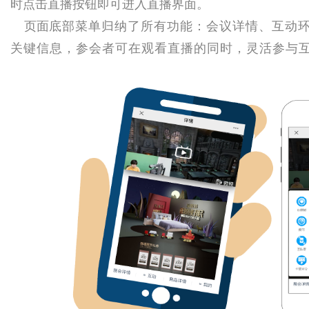
字
时
点击直播按钮即可进入直播界面。
页面
底部菜单归纳了所有功能：会议详情、互动
关键信息，参会者可在观看直播的同时，灵活参与
会
议