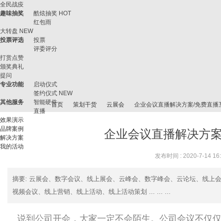
全民战疫
趣味抽奖
酷炫抽奖
HOT
红包雨
大转盘
NEW
投票评选
投票
评委评分
打赏点赞
颁奖典礼
提问
专业功能
启动仪式
签约仪式
NEW
其他服务
智能硬件
首页
策划干货
云展会
企业会议直播解决方案/免费直播
直播
效果演示
品牌案例
企业会议直播解决方案
解决方案
我的活动
微
›
›
›
›
发布时间 : 2020-7-14 16
摘要
: 云展会、数字会议、线上展会、云峰会、数字峰会、云论坛、线上
视频会议、线上营销、线上活动、线上活动策划 ... ... ...
说到公司开会，大家一定不会陌生。公司会议不仅仅