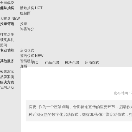
全民战疫
趣味抽奖
酷炫抽奖
HOT
红包雨
大转盘
NEW
投票评选
投票
评委评分
打赏点赞
颁奖典礼
提问
专业功能
启动仪式
签约仪式
NEW
其他服务
智能硬件
首页
产品介绍
模块介绍
启动仪式
直播
效果演示
品牌案例
解决方案
我的活动
微
›
›
›
›
发布时间 : 20
摘要
: 作为一个压轴点睛、合影留念宣传的重要环节，启动
种近期火热的数字化启动仪式：微媒3D头像汇聚启动仪式，打破