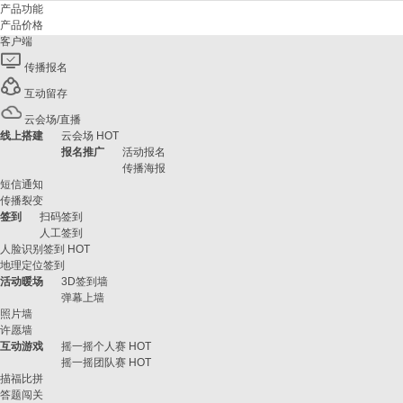
产品功能
产品价格
客户端
传播报名
互动留存
云会场/直播
线上搭建
云会场
HOT
报名推广
活动报名
传播海报
短信通知
传播裂变
签到
扫码签到
人工签到
人脸识别签到
HOT
地理定位签到
活动暖场
3D签到墙
弹幕上墙
照片墙
许愿墙
互动游戏
摇一摇个人赛
HOT
摇一摇团队赛
HOT
描福比拼
答题闯关