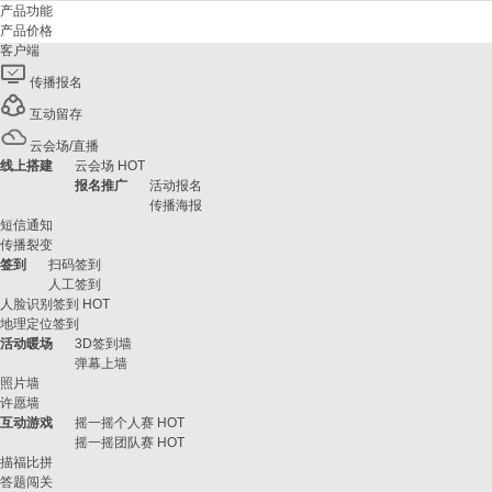
产品功能
产品价格
客户端
传播报名
互动留存
云会场/直播
线上搭建
云会场
HOT
报名推广
活动报名
传播海报
短信通知
传播裂变
签到
扫码签到
人工签到
人脸识别签到
HOT
地理定位签到
活动暖场
3D签到墙
弹幕上墙
照片墙
许愿墙
互动游戏
摇一摇个人赛
HOT
摇一摇团队赛
HOT
描福比拼
答题闯关