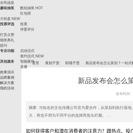
全民战疫
趣味抽奖
酷炫抽奖
HOT
红包雨
大转盘
NEW
投票评选
投票
评委评分
打赏点赞
颁奖典礼
提问
专业功能
启动仪式
签约仪式
NEW
其他服务
智能硬件
首页
策划干货
职场干货
新品发布会怎么策划？一站式
直播
效果演示
品牌案例
新品发布会怎么
解决方案
我的活动
微
›
›
›
›
发布时间 : 2
摘要
: 与知名的文化传播公司音为爱合作，从策划到执行落
大，再也不用为不同平台的选择而焦头烂额。 ...
如何获得客户和潜在消费者的注意力？蹭热点、投