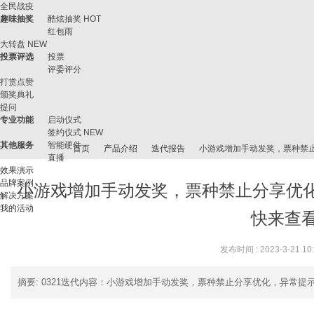
全民战疫
趣味抽奖
酷炫抽奖
HOT
红包雨
大转盘
NEW
投票评选
投票
评委评分
打赏点赞
颁奖典礼
提问
专业功能
启动仪式
签约仪式
NEW
其他服务
智能硬件
首页
产品介绍
迭代报告
小游戏增加手动发奖，票种禁止分享
直播
效果演示
品牌案例
小游戏增加手动发奖，票种禁止分享优化
解决方案
我的活动
微
›
›
›
›
快来查看 .
发布时间 : 2023-3-21 10
摘要
: 0321迭代内容：小游戏增加手动发奖，票种禁止分享优化，异常提