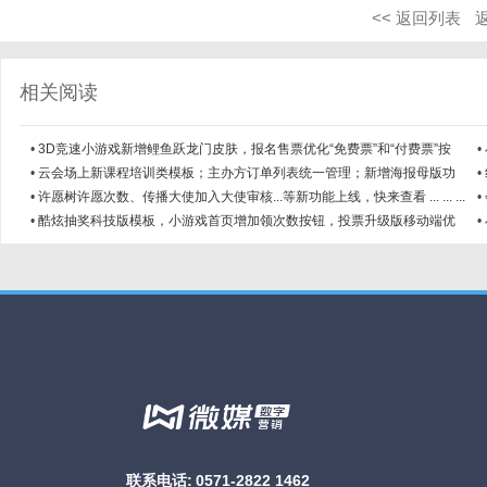
<< 返回列表
相关阅读
•
3D竞速小游戏新增鲤鱼跃龙门皮肤，报名售票优化“免费票”和“付费票”按
•
钮，快来查看 ...
•
云会场上新课程培训类模板；主办方订单列表统一管理；新增海报母版功
•
能，支持批量修改 ...
示
•
许愿树许愿次数、传播大使加入大使审核...等新功能上线，快来查看 ... ... ...
•
用
•
酷炫抽奖科技版模板，小游戏首页增加领次数按钮，投票升级版移动端优
•
化，云会场默认模 ...
联系电话:
0571-2822 1462