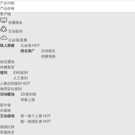
产品功能
产品价格
客户端
传播报名
互动留存
云会场/直播
线上搭建
云会场
HOT
报名推广
活动报名
传播海报
短信通知
传播裂变
签到
扫码签到
人工签到
人脸识别签到
HOT
地理定位签到
活动暖场
3D签到墙
弹幕上墙
照片墙
许愿墙
互动游戏
摇一摇个人赛
HOT
摇一摇团队赛
HOT
描福比拼
答题闯关