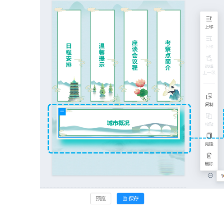
字
会
议