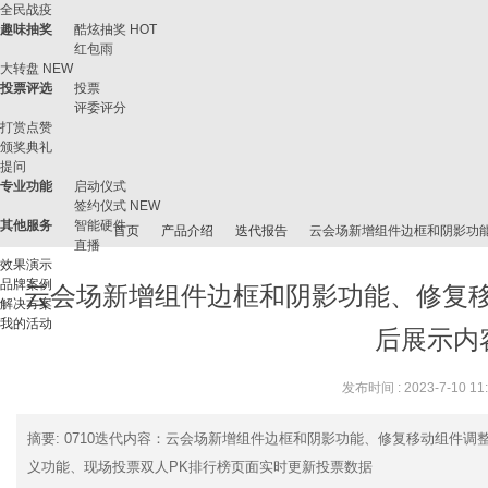
全民战疫
趣味抽奖
酷炫抽奖
HOT
红包雨
大转盘
NEW
投票评选
投票
评委评分
打赏点赞
颁奖典礼
提问
专业功能
启动仪式
签约仪式
NEW
其他服务
智能硬件
首页
产品介绍
迭代报告
云会场新增组件边框和阴影功能
直播
效果演示
品牌案例
云会场新增组件边框和阴影功能、修复
解决方案
我的活动
微
›
›
›
›
后展示内容、
发布时间 : 2023-7-10 11
摘要
: 0710迭代内容：云会场新增组件边框和阴影功能、修复移动组件
义功能、现场投票双人PK排行榜页面实时更新投票数据