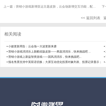
上一篇：
营销小游戏新增亚运主题皮肤，云会场新增交互功能，配置视频播放时间，大屏互动设置页 ...
下
<< 返回列表
相关阅读
•
小媒更新周告：云会场一大波更新来袭
•
传
•
营销小游戏消消乐上新酷炫版皮肤——果蔬消消乐，快来挑战吧 ...
•
化
•
营销小游戏上新益智类游戏——国风消消乐，快来挑战吧...
•
•
报名售票支持中英双语切换；大屏互动优化投票对象列表、投票记录显示；
•
集五福优化福卡 ...