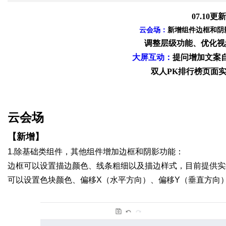
07.10
更新
媒
云会场：
新增组件边框和阴
调整层级功能、优化视
大屏互动：
提问增加文案
双人
PK
排行榜页面
云会场
数
【新增】
1.除基础类组件，其他组件增加边框和阴影功能：
边框可以设置描边颜色、线条粗细以及描边样式，
目前提供实
可以设置色块颜色、偏移
X
（水平方向）、偏移
Y
（垂直方向