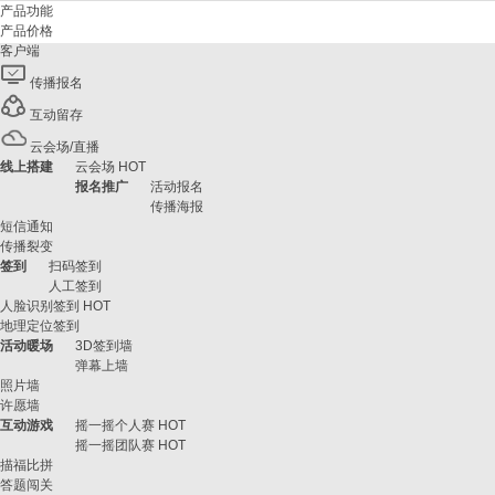
产品功能
产品价格
客户端
传播报名
互动留存
云会场/直播
线上搭建
云会场
HOT
报名推广
活动报名
传播海报
短信通知
传播裂变
签到
扫码签到
人工签到
人脸识别签到
HOT
地理定位签到
活动暖场
3D签到墙
弹幕上墙
照片墙
许愿墙
互动游戏
摇一摇个人赛
HOT
摇一摇团队赛
HOT
描福比拼
答题闯关