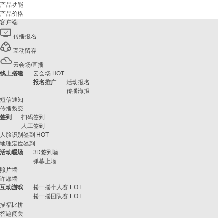
产品功能
产品价格
客户端
传播报名
互动留存
云会场/直播
线上搭建
云会场
HOT
报名推广
活动报名
传播海报
短信通知
传播裂变
签到
扫码签到
人工签到
人脸识别签到
HOT
地理定位签到
活动暖场
3D签到墙
弹幕上墙
照片墙
许愿墙
互动游戏
摇一摇个人赛
HOT
摇一摇团队赛
HOT
描福比拼
答题闯关