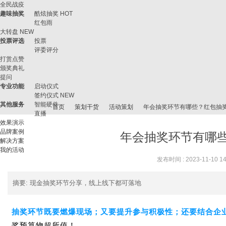
全民战疫
趣味抽奖
酷炫抽奖
HOT
红包雨
大转盘
NEW
投票评选
投票
评委评分
打赏点赞
颁奖典礼
提问
专业功能
启动仪式
签约仪式
NEW
其他服务
智能硬件
首页
策划干货
活动策划
年会抽奖环节有哪些？红包抽
直播
效果演示
品牌案例
年会抽奖环节有哪
解决方案
我的活动
微
›
›
›
›
发布时间 : 2023-11-10 14
摘要
: 现金抽奖环节分享，线上线下都可落地
抽奖环节既要燃爆现场；又要提升参与积极性；还要结合企
奖预算物超所值！