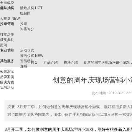
全民战疫
趣味抽奖
酷炫抽奖
HOT
红包雨
大转盘
NEW
投票评选
投票
评委评分
打赏点赞
颁奖典礼
提问
专业功能
启动仪式
签约仪式
NEW
其他服务
智能硬件
首页
产品介绍
模块介绍
创意的周年庆现场营销小游戏
直播
效果演示
品牌案例
创意的周年庆现场营销小
解决方案
我的活动
微
›
›
›
›
发布时间 : 2019-3-21 23:
摘要
: 3月开工季，如何做创意的周年庆现场营销小游戏，刚好有很多新
时也能增强团队协同能力，团体小伙伴手机扫描后就可以加入马摇一摇拔河互
3
月开工季，如何做
刚好有很多新入职
创意的周年庆现场
营销小游戏
，