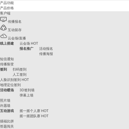
产品功能
产品价格
客户端
传播报名
互动留存
云会场/直播
线上搭建
云会场
HOT
报名推广
活动报名
传播海报
短信通知
传播裂变
签到
扫码签到
人工签到
人脸识别签到
HOT
地理定位签到
活动暖场
3D签到墙
弹幕上墙
照片墙
许愿墙
互动游戏
摇一摇个人赛
HOT
摇一摇团队赛
HOT
描福比拼
答题闯关