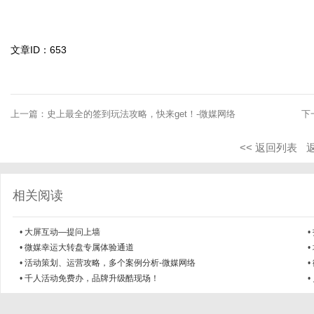
文章ID：653
上一篇：
史上最全的签到玩法攻略，快来get！-微媒网络
下
<< 返回列表
相关阅读
•
大屏互动—提问上墙
•
•
微媒幸运大转盘专属体验通道
•
•
活动策划、运营攻略，多个案例分析-微媒网络
•
•
千人活动免费办，品牌升级酷现场！
•