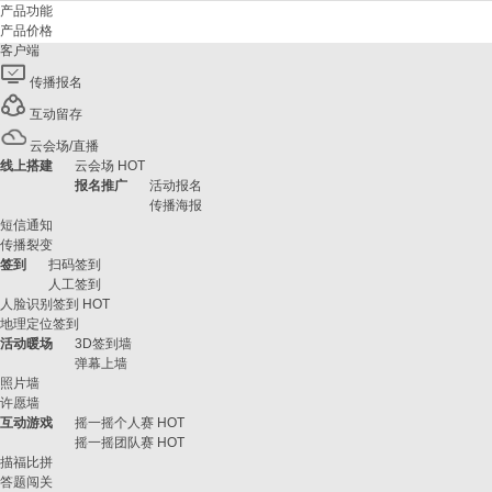
产品功能
产品价格
客户端
传播报名
互动留存
云会场/直播
线上搭建
云会场
HOT
报名推广
活动报名
传播海报
短信通知
传播裂变
签到
扫码签到
人工签到
人脸识别签到
HOT
地理定位签到
活动暖场
3D签到墙
弹幕上墙
照片墙
许愿墙
互动游戏
摇一摇个人赛
HOT
摇一摇团队赛
HOT
描福比拼
答题闯关