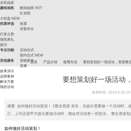
全民战疫
趣味抽奖
酷炫抽奖
HOT
红包雨
大转盘
NEW
投票评选
投票
评委评分
打赏点赞
颁奖典礼
提问
专业功能
启动仪式
签约仪式
NEW
其他服务
智能硬件
首页
产品介绍
使用方法
要想策划好一场活动，资源整
直播
效果演示
品牌案例
要想策划好一场活动
解决方案
我的活动
微
›
›
›
›
发布时间 : 2019-5-16 19
摘要
: 如何做好活动策划！ 1整合资源 首先，当提出需要做一个活动时
己、上司还是甲方提出要做活动时，都会对活动有一些想法。 整合资源包括三
如何做好活动策划！