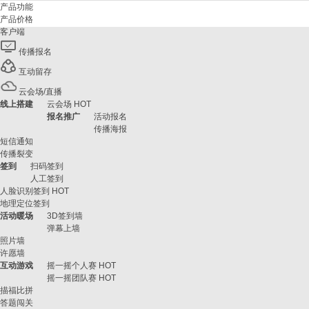
产品功能
产品价格
客户端
传播报名
互动留存
云会场/直播
线上搭建
云会场
HOT
报名推广
活动报名
传播海报
短信通知
传播裂变
签到
扫码签到
人工签到
人脸识别签到
HOT
地理定位签到
活动暖场
3D签到墙
弹幕上墙
照片墙
许愿墙
互动游戏
摇一摇个人赛
HOT
摇一摇团队赛
HOT
描福比拼
答题闯关