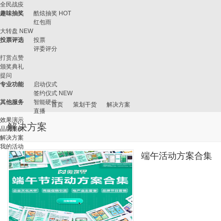
全民战疫
趣味抽奖
酷炫抽奖
HOT
红包雨
大转盘
NEW
投票评选
投票
评委评分
打赏点赞
颁奖典礼
提问
专业功能
启动仪式
签约仪式
NEW
其他服务
智能硬件
首页
策划干货
解决方案
直播
效果演示
解决方案
品牌案例
解决方案
我的活动
微
›
›
›
端午活动方案合集