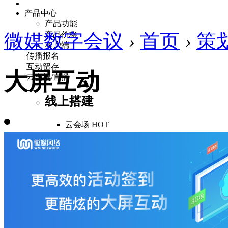
产品中心
产品功能
微媒数字会议
产品价格
›
首页
›
策
客户端
传播报名
互动留存
大屏互动
云会场/直播
线上搭建
云会场
HOT
报名推广
活动报名
传播海报
短信通知
传播裂变
签到