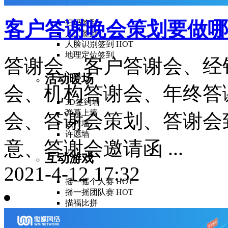
客户答谢晚会策划要做哪
扫码签到
人工签到
人脸识别签到
HOT
地理定位签到
答谢会、客户答谢会、经
活动暖场
会、机构答谢会、年终答
3D签到墙
弹幕上墙
会、答谢会策划、答谢会
照片墙
许愿墙
意、答谢会邀请函 ...
互动游戏
2021-4-12 17:32
摇一摇个人赛
HOT
摇一摇团队赛
HOT
描福比拼
答题闯关
全民战疫