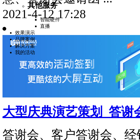
其他服务
2021-4-12 17:28
智能硬件
直播
效果演示
品牌案例
解决方案
我的活动
大型庆典演艺策划_答谢
答谢会、客户答谢会、经