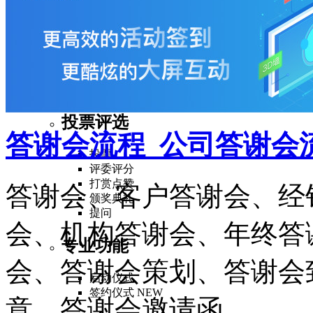
趣味抽奖
酷炫抽奖
HOT
红包雨
大转盘
NEW
投票评选
答谢会流程_公司答谢会
投票
评委评分
打赏点赞
答谢会、客户答谢会、经
颁奖典礼
提问
会、机构答谢会、年终答
专业功能
会、答谢会策划、答谢会
启动仪式
签约仪式
NEW
意、答谢会邀请函 ...