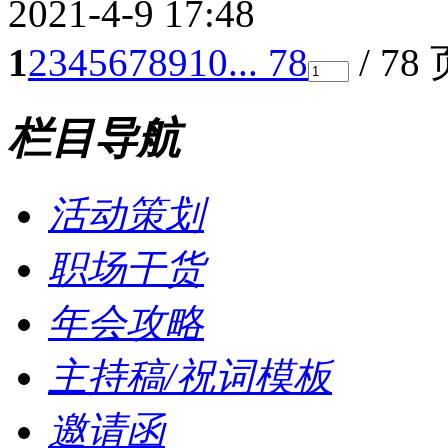
2021-4-9 17:48
1
2
3
4
5
6
7
8
9
10
... 78
/ 78
栏目导航
活动策划
职场干货
年会攻略
主持稿/祝词模板
邀请函