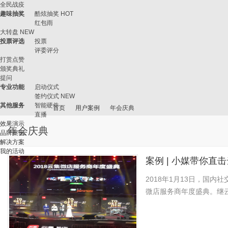
全民战疫
趣味抽奖
酷炫抽奖
HOT
红包雨
大转盘
NEW
投票评选
投票
评委评分
打赏点赞
颁奖典礼
提问
专业功能
启动仪式
签约仪式
NEW
其他服务
智能硬件
首页
用户案例
年会庆典
直播
效果演示
年会庆典
品牌案例
解决方案
我的活动
微
›
›
›
案例 | 小媒带你直
2018年1月13日，国
微店服务商年度盛典。继