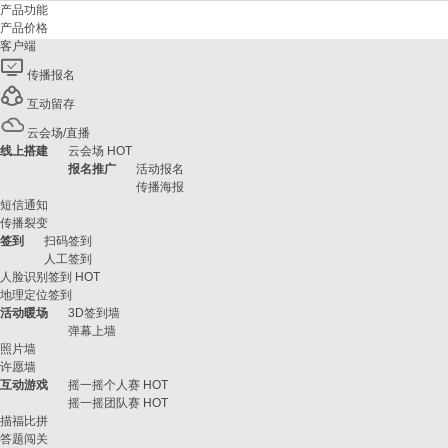
产品功能
产品价格
客户端
传播报名
互动留存
云会场/直播
线上搭建
云会场
HOT
报名推广
活动报名
传播海报
短信通知
传播裂变
签到
扫码签到
人工签到
人脸识别签到
HOT
地理定位签到
活动暖场
3D签到墙
弹幕上墙
照片墙
许愿墙
互动游戏
摇一摇个人赛
HOT
摇一摇团队赛
HOT
描福比拼
答题闯关