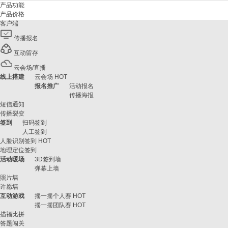
产品功能
产品价格
客户端
传播报名
互动留存
云会场/直播
线上搭建
云会场
HOT
报名推广
活动报名
传播海报
短信通知
传播裂变
签到
扫码签到
人工签到
人脸识别签到
HOT
地理定位签到
活动暖场
3D签到墙
弹幕上墙
照片墙
许愿墙
互动游戏
摇一摇个人赛
HOT
摇一摇团队赛
HOT
描福比拼
答题闯关