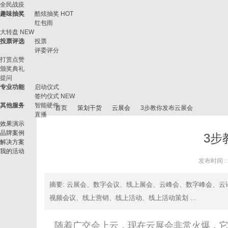
全民战疫
趣味抽奖
酷炫抽奖
HOT
红包雨
大转盘
NEW
投票评选
投票
评委评分
打赏点赞
颁奖典礼
提问
专业功能
启动仪式
签约仪式
NEW
其他服务
智能硬件
首页
策划干货
云展会
3步教你发布云展会
直播
效果演示
品牌案例
3步
解决方案
我的活动
微
›
›
›
›
发布时间 : 2
摘要
: 云展会、数字会议、线上展会、云峰会、数字峰会、
视频会议、线上营销、线上活动、线上活动策划 ...
随着广交会上云，现在云展会非常火爆，它