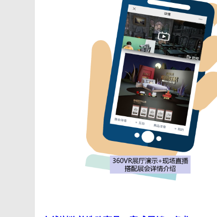
字
会
议