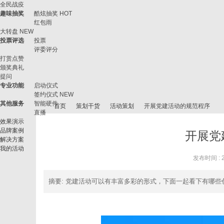
全民战疫
趣味抽奖
酷炫抽奖
HOT
红包雨
大转盘
NEW
投票评选
投票
评委评分
打赏点赞
颁奖典礼
提问
专业功能
启动仪式
签约仪式
NEW
其他服务
智能硬件
首页
策划干货
活动策划
开展党建活动的规范程序
直播
效果演示
品牌案例
开展党
解决方案
我的活动
微
›
›
›
›
发布时间 : 20
摘要
: 党建活动可以有丰富多彩的形式，下面一起看下有哪些