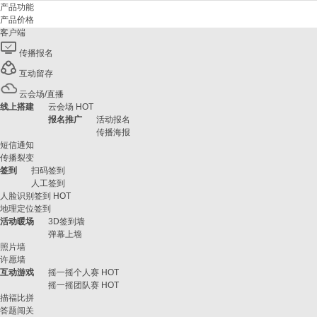
产品功能
产品价格
客户端
传播报名
互动留存
云会场/直播
线上搭建
云会场
HOT
报名推广
活动报名
传播海报
短信通知
传播裂变
签到
扫码签到
人工签到
人脸识别签到
HOT
地理定位签到
活动暖场
3D签到墙
弹幕上墙
照片墙
许愿墙
互动游戏
摇一摇个人赛
HOT
摇一摇团队赛
HOT
描福比拼
答题闯关