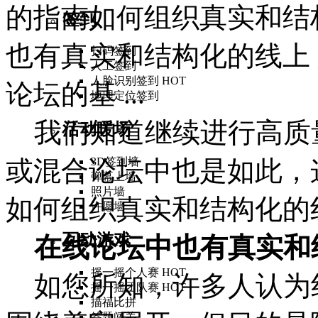
的指南如何组织真实和结
签到
也有真实和结构化的线上
扫码签到
人工签到
人脸识别签到
HOT
论坛的基 ...
地理定位签到
我们知道继续进行高质
活动暖场
或混合论坛中也是如此，
3D签到墙
弹幕上墙
照片墙
如何组织真实和结构化的
许愿墙
互动游戏
在线论坛中也有真实和
摇一摇个人赛
HOT
如您所知，许多人认为
摇一摇团队赛
HOT
描福比拼
答题闯关