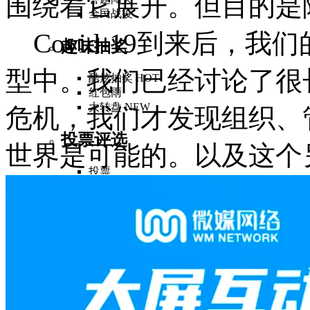
围绕着它展开。但目的是
全民战疫
Covid-19到来后，
趣味抽奖
型中。我们已经讨论了很
酷炫抽奖
HOT
红包雨
大转盘
NEW
危机，我们才发现组织、
投票评选
世界是可能的。以及这个
投票
评委评分
打赏点赞
颁奖典礼
提问
专业功能
启动仪式
签约仪式
NEW