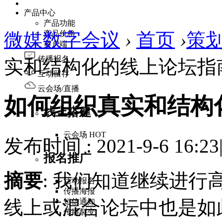
产品中心
产品功能
微媒数字会议
产品价格
›
首页
›
策
客户端
传播报名
实和结构化的线上论坛指
互动留存
云会场/直播
如何组织真实和结构
线上搭建
云会场
HOT
发布时间 : 2021-9-6 16:23
报名推广
摘要
: 我们知道继续进
活动报名
传播海报
线上或混合论坛中也是如
短信通知
传播裂变