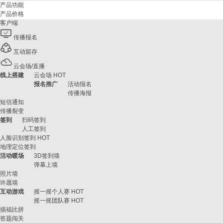
产品功能
产品价格
客户端
传播报名
互动留存
云会场/直播
线上搭建
云会场
HOT
报名推广
活动报名
传播海报
短信通知
传播裂变
签到
扫码签到
人工签到
人脸识别签到
HOT
地理定位签到
活动暖场
3D签到墙
弹幕上墙
照片墙
许愿墙
互动游戏
摇一摇个人赛
HOT
摇一摇团队赛
HOT
描福比拼
答题闯关