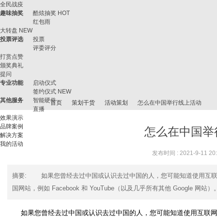
全民战疫
趣味抽奖
酷炫抽奖
HOT
红包雨
大转盘
NEW
投票评选
投票
评委评分
打赏点赞
颁奖典礼
提问
专业功能
启动仪式
签约仪式
NEW
其他服务
智能硬件
首页
策划干货
活动策划
怎么在中国举行线上活动
直播
效果演示
品牌案例
怎么在中国举
解决方案
我的活动
微
›
›
›
›
发布时间 : 2021-9-11 20
摘要
: 如果您曾经去过中国或认识去过中国的人，您可能知道使用互联网
国网站，例如 Facebook 和 YouTube（以及几乎所有其他 Google 网站
如果您曾经去过中国或认识去过中国的人，您可能知道使用互联网是一