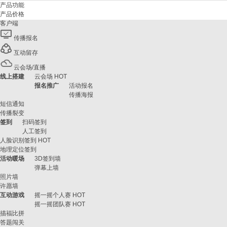
产品功能
产品价格
客户端
传播报名
互动留存
云会场/直播
线上搭建
云会场
HOT
报名推广
活动报名
传播海报
短信通知
传播裂变
签到
扫码签到
人工签到
人脸识别签到
HOT
地理定位签到
活动暖场
3D签到墙
弹幕上墙
照片墙
许愿墙
互动游戏
摇一摇个人赛
HOT
摇一摇团队赛
HOT
描福比拼
答题闯关