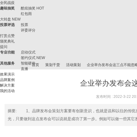
全民战疫
趣味抽奖
酷炫抽奖
HOT
红包雨
大转盘
NEW
投票评选
投票
评委评分
打赏点赞
颁奖典礼
提问
专业功能
启动仪式
签约仪式
NEW
其他服务
智能硬件
首页
策划干货
活动策划
企业举办发布会这三点不能忽
直播
效果演示
品牌案例
企业举办发布会
解决方案
我的活动
微
›
›
›
›
发布时间 : 2022-3-22 20
摘要
: 1、品牌发布会策划方案要有创新意识，也就是说和以往的传统
光，只要做到这点发布会可以说就是成功了第一步。例如可以做一些其它发布