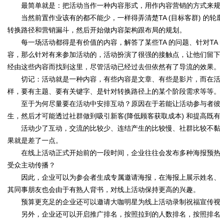
字
最简单就是：把活动当作一种内容形式，用作内容营销的方式来规
当然前置作业该有的都不能少，一样得弄清楚TA (目标客群) 的
转换路径和营销漏斗，然后开始做内容架构跟布局的规划。
每一场活动都得是有价值的内容，解答了某些TA 的问题、针对TA
容，那么针对有来参加活动的，活动扮演了很强的接触点，让他们留
经由这些内容而找到这里，尽管活动已经过去但依然有了导流的效果
切记：活动就是一种内容，有些内容是文章、有些是影片，而在活
样，要有主题、要有关键字、是针对转换路径上的某个阶段需求等等
会
至于为何尽量要在活动中安排互动？原因在于若能让活动参与者彼
生，然后才可能透过社群做到吸引新客(降低顾客获取成本) 和提高既有
活动少了互动，交流的比较少、连结产生的比较慢、社群比较不黏
果就是差了一点。
在线上活动正式开始前的一段时间，企业往往会发布多种海报预热
受众主动传播？
因此，企业可以为参会者生成专属邀请海报，在海报上展示姓名、
其同事朋友也会由于有熟人背书，对线上活动保持更高的兴趣。
议
预算更充足的企业还可以邀请大咖明星为线上活动录制祝福宣传视
另外，企业还可以开启推广排名，按照拉到的人数排名，按照排名