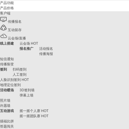
产品功能
产品价格
客户端
传播报名
互动留存
云会场/直播
线上搭建
云会场
HOT
报名推广
活动报名
传播海报
短信通知
传播裂变
签到
扫码签到
人工签到
人脸识别签到
HOT
地理定位签到
活动暖场
3D签到墙
弹幕上墙
照片墙
许愿墙
互动游戏
摇一摇个人赛
HOT
摇一摇团队赛
HOT
描福比拼
答题闯关