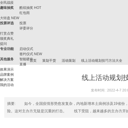
全民战疫
趣味抽奖
酷炫抽奖
HOT
红包雨
大转盘
NEW
投票评选
投票
评委评分
打赏点赞
颁奖典礼
提问
专业功能
启动仪式
签约仪式
NEW
其他服务
智能硬件
首页
策划干货
活动策划
线上活动规划技巧方法大全
直播
效果演示
品牌案例
线上活动规划
解决方案
我的活动
微
›
›
›
›
发布时间 : 2022-4-7 20:
摘要
: 如今，全国疫情形势愈发复杂，内地新增本土病例涉及19省份
险。这对主办方无疑是沉重的打击。 线下受阻，越来越多的主办方开始转