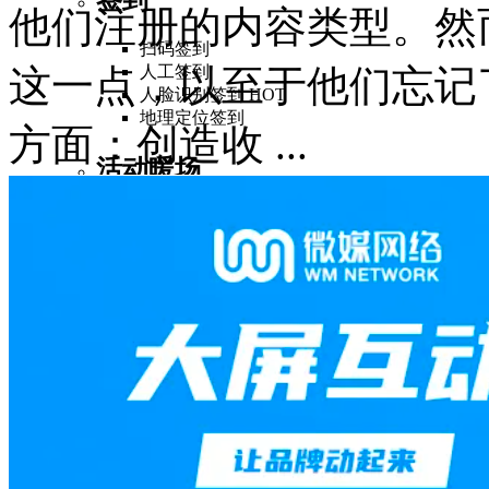
他们注册的内容类型。然
扫码签到
这一点，以至于他们忘记
人工签到
人脸识别签到
HOT
地理定位签到
方面：创造收 ...
活动暖场
3D签到墙
弹幕上墙
照片墙
许愿墙
互动游戏
摇一摇个人赛
HOT
摇一摇团队赛
HOT
描福比拼
答题闯关
全民战疫