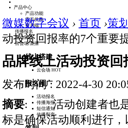
产品中心
产品功能
微媒数字会议
产品价格
›
首页
›
策
客户端
传播报名
动投资回报率的7个重要
互动留存
云会场/直播
线上搭建
品牌线上活动投资回
云会场
HOT
发布时间 : 2022-4-30 20:0
报名推广
活动报名
摘要
: 活动创建者也
传播海报
短信通知
传播裂变
标是确保活动顺利进行，
签到