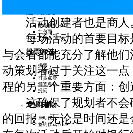
趣味抽奖
活动创建者也是商人
酷炫抽奖
HOT
红包雨
每场活动的首要目标是
大转盘
NEW
投票评选
与会者都能充分了解他们
投票
动策划者过于关注这一点
评委评分
打赏点赞
程的另一个重要方面：创
颁奖典礼
提问
这确保了规划者不会破
专业功能
的回报：无论是时间还是
启动仪式
签约仪式
NEW