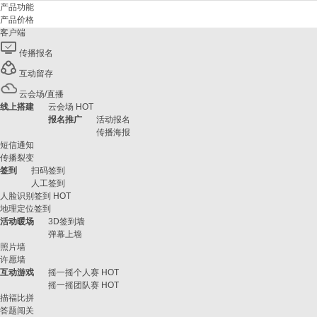
产品功能
产品价格
客户端
传播报名
互动留存
云会场/直播
线上搭建
云会场
HOT
报名推广
活动报名
传播海报
短信通知
传播裂变
签到
扫码签到
人工签到
人脸识别签到
HOT
地理定位签到
活动暖场
3D签到墙
弹幕上墙
照片墙
许愿墙
互动游戏
摇一摇个人赛
HOT
摇一摇团队赛
HOT
描福比拼
答题闯关