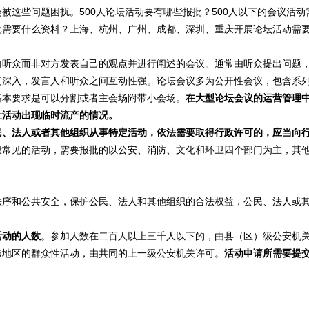
会被这些问题困扰。500人论坛活动要有哪些报批？500人以下的会议活动
批需要什么资料？上海、杭州、广州、成都、深圳、重庆开展论坛活动需
向听众而非对方发表自己的观点并进行阐述的会议。通常由听众提出问题
复深入，发言人和听众之间互动性强。论坛会议多为公开性会议，包含系
基本要求是可以分割或者主会场附带小会场。
在大型论坛会议的运营管理
让活动出现临时流产的情况。
民、法人或者其他组织从事特定活动，依法需要取得行政许可的，应当向
般常见的活动，需要报批的以公安、消防、文化和环卫四个部门为主，其
秩序和公共安全，保护公民、法人和其他组织的合法权益，公民、法人或
活动的人数
。参加人数在二百人以上三千人以下的，由县（区）级公安机
跨地区的群众性活动，由共同的上一级公安机关许可。
活动申请所需要提