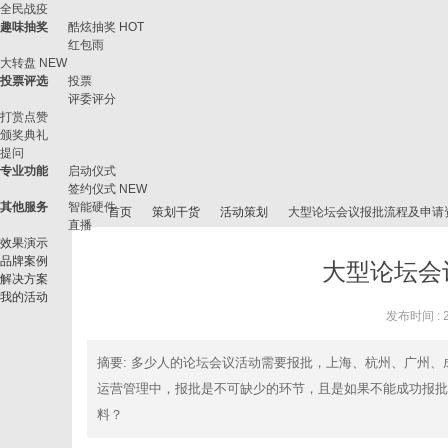
全民战疫
趣味抽奖
酷炫抽奖
HOT
红包雨
大转盘
NEW
投票评选
投票
评委评分
打赏点赞
颁奖典礼
提问
专业功能
启动仪式
签约仪式
NEW
其他服务
智能硬件
首页
策划干货
活动策划
大型论坛会议报批流程及申请
直播
效果演示
品牌案例
大型论坛会
解决方案
我的活动
微
›
›
›
›
发布时间 : 20
摘要
: 多少人的论坛会议活动需要报批，上海、杭州、广州
运营管理中，报批是不可缺少的环节，且是如果不能成功报批
料？