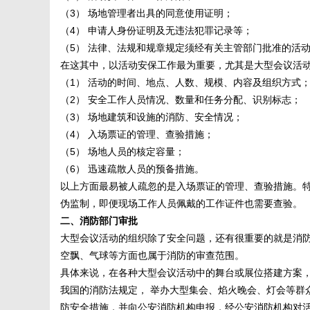
字
（3） 场地管理者出具的同意使用证明；
（4） 申请人身份证明及无违法犯罪记录等；
（5） 法律、法规和规章规定须经有关主管部门批准的活
在这其中，以活动安保工作最为重要，尤其是大型会议活
（1） 活动的时间、地点、人数、规模、内容及组织方式
（2） 安全工作人员情况、数量和任务分配、识别标志；
（3） 场地建筑和设施的消防、安全情况；
（4） 入场票证的管理、查验措施；
会
（5） 场地人员的核定容量；
（6） 迅速疏散人员的预备措施。
以上方面最易被人疏忽的是入场票证的管理、查验措施。
伪监制，即便现场工作人员佩戴的工作证件也需要查验。
二、消防部门审批
大型会议活动的组织除了安全问题，还有很重要的就是消
空飘、气球等方面也属于消防的审查范围。
具体来说，在各种大型会议活动中的舞台或展位搭建方案
议
我国的消防法规定， 举办大型集会、焰火晚会、灯会等群
防安全措施，并向公安消防机构申报，经公安消防机构对