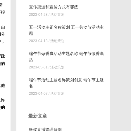
需
宣传渠道和宣传方式有哪些
要报
2023-04-28 /
活动策划
，由
五一活动主题名称策划 五一劳动节活动主
题
列分
2023-04-13 /
活动策划
中，
端午节做香囊活动主题名称 端午节做香囊
行政
活
他的
2023-05-31 /
活动策划
端午节活动主题名称策划创意 端午节主题
其他
名
2023-04-07 /
活动策划
关许
交的
最新文章
微媒直播管理条例