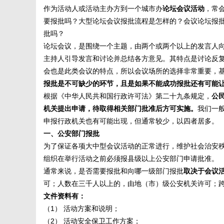
作为活动人或活动主办方到一个城市办
论坛会议活动
，常
要报批吗？大型论坛会议报批流程是怎样的？会议论坛报
媒
批吗？
论坛会议，是围绕一个主题，由两个或两个以上的发言人
主持人引导发言和讨论并总结各方意见。其特点是讨论反
会也是此类会议的特点，所以会议场所的选择非常重要，
报批是不可缺少的环节，且是如果不能成功报批还有可能
根据《中华人民共和国行政许可法》第二十九条规定，
公
机关提出申请，待取得相关部门批准后方可实施。
我们一
申报行政机关也有可能出现，但通常较少，以四者居多。
数
一、公安部门报批
为了保证各项大中型会议活动的正常进行，维护社会治安
组织在举行活动之前必须报县级以上公安部门申请批准。
通常来说，是否需要报批和向哪一级部门报批
取决于会议
可；人数在三千人以上的，由地（市）级公安机关许可；
文件资料有：
（1） 活动方案和说明；
（2） 活动安全保卫工作方案；