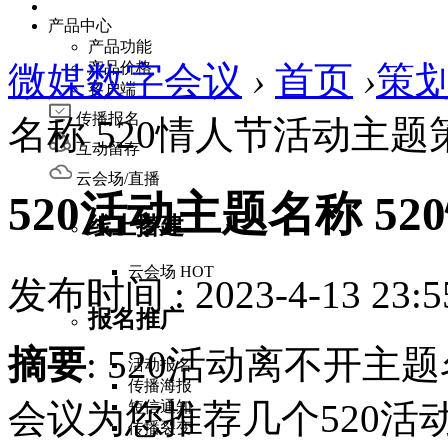
产品中心
产品功能
微媒数字会议
产品价格
›
首页
›
策
客户端
传播报名
名称 520情人节活动主题
互动留存
云会场/直播
520活动主题名称 5
线上搭建
云会场
HOT
发布时间 : 2023-4-13 23:5
报名推广
摘要
: 520活动离不开
活动报名
传播海报
会议为您推荐几个520活
短信通知
传播裂变