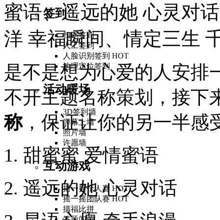
蜜语、遥远的她 心灵对
签到
洋 幸福瞬间、情定三生 
扫码签到
人工签到
人脸识别签到
HOT
是不是想为心爱的人安排一
地理定位签到
活动暖场
不开主题名称策划，接下
3D签到墙
称
，保证让你的另一半感
弹幕上墙
照片墙
许愿墙
1. 甜蜜蜜 爱情蜜语
互动游戏
2. 遥远的她 心灵对话
摇一摇个人赛
HOT
摇一摇团队赛
HOT
描福比拼
答题闯关