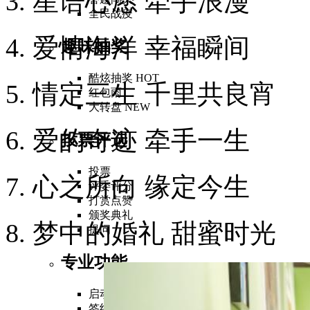
3. 星语心愿 牵手浪漫
全民战疫
4. 爱情海洋 幸福瞬间
趣味抽奖
酷炫抽奖
HOT
5. 情定三生 千里共良宵
红包雨
大转盘
NEW
6. 爱的奇迹 牵手一生
投票评选
投票
7. 心之所向 缘定今生
评委评分
打赏点赞
颁奖典礼
8. 梦中的婚礼 甜蜜时光
提问
专业功能
启动仪式
签约仪式
NEW