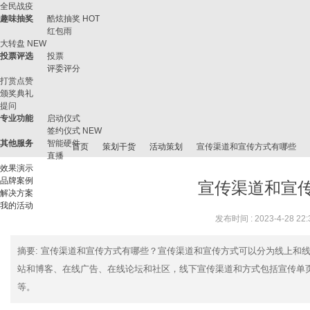
全民战疫
趣味抽奖
酷炫抽奖
HOT
红包雨
大转盘
NEW
投票评选
投票
评委评分
打赏点赞
颁奖典礼
提问
专业功能
启动仪式
签约仪式
NEW
其他服务
智能硬件
首页
策划干货
活动策划
宣传渠道和宣传方式有哪些
直播
效果演示
品牌案例
宣传渠道和宣
解决方案
我的活动
微
›
›
›
›
发布时间 : 2023-4-28 22:
摘要
: 宣传渠道和宣传方式有哪些？宣传渠道和宣传方式可以分为线上和
站和博客、在线广告、在线论坛和社区，线下宣传渠道和方式包括宣传单
等。