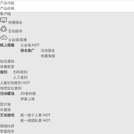
产品功能
产品价格
客户端
传播报名
互动留存
云会场/直播
线上搭建
云会场
HOT
报名推广
活动报名
传播海报
短信通知
传播裂变
签到
扫码签到
人工签到
人脸识别签到
HOT
地理定位签到
活动暖场
3D签到墙
弹幕上墙
照片墙
许愿墙
互动游戏
摇一摇个人赛
HOT
摇一摇团队赛
HOT
描福比拼
答题闯关