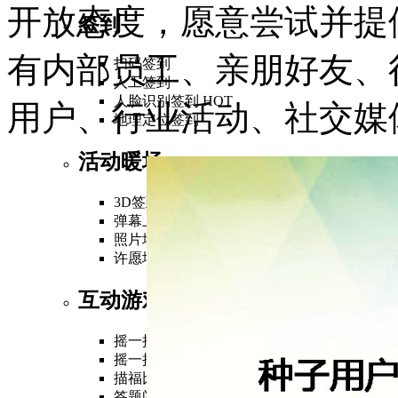
开放态度，愿意尝试并提
签到
有内部员工、亲朋好友、
扫码签到
人工签到
人脸识别签到
HOT
用户、行业活动、社交媒
地理定位签到
活动暖场
3D签到墙
弹幕上墙
照片墙
许愿墙
互动游戏
摇一摇个人赛
HOT
摇一摇团队赛
HOT
描福比拼
答题闯关