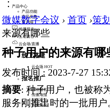
产品中心
产品功能
微媒数字会议
产品价格
›
首页
›
策
客户端
传播报名
来源有哪些
互动留存
云会场/直播
种子用户的来源有哪
线上搭建
云会场
HOT
发布时间 : 2023-7-27 15:3
报名推广
摘要
: 种子用户，也被
活动报名
传播海报
服务刚推出时的一批用户
短信通知
传播裂变