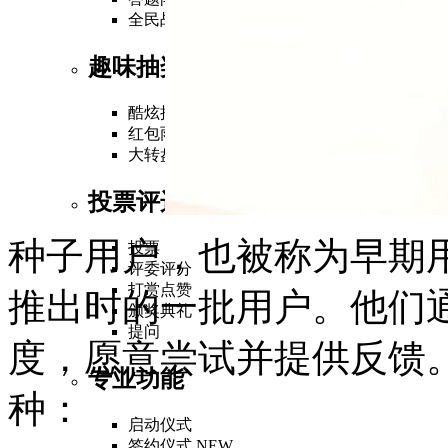
全民战疫
趣味抽奖
酷炫抽奖
HOT
红包雨
大转盘
NEW
投票评选
种子用户，也被称为早期
投票
评委评分
打赏点赞
推出时的一批用户。他们
颁奖典礼
提问
度，愿意尝试并提供反馈
专业功能
种：
启动仪式
签约仪式
NEW