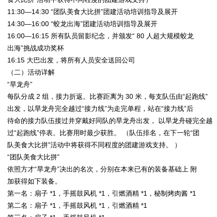
11:30—14:30 “
团队美食大比拼
”
团建活动培训指导及展开
14:30—16:00 “
蛟龙出海
”
团建活动培训指导及展开
16:00—16:15
所有队员留影纪念，并颁发
“ 80
人超大规模蛟龙
出海”挑战成功奖杯
16:15
大巴出发，将所有人员安全送回公司
（二）活动详解
“旱龙舟”
每队分成
2
组，接力折返。比赛距离为
30
米，每支队伍由
“
起跑线
”
出发，以旱龙舟完全越过“接力线”为走完单程，站在“接力线”后
待命的接力队伍接过并穿戴好同队的旱龙舟出发， 以旱龙舟碰完全越
过“起跑线”停表。比赛用时最少获胜。 （队伍排名，在下一轮
“
团
队美食大比拼”活动中将获得不同程度的团建游戏支持。 ）
“团队美食大比拼”
依照方才“旱龙舟”决出的名次，分别在本来已有的装备基础上 附
加获得如下装备。
第一名：扇子
*1
，手摇鼓风机
*1
，引燃酒精
*1
，秘制烤肉酱
*1
第二名：扇子
*1
，手摇鼓风机
*1
，引燃酒精
*1