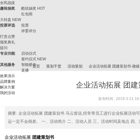
全民战疫
趣味抽奖
酷炫抽奖
HOT
红包雨
大转盘
NEW
投票评选
投票
评委评分
打赏点赞
颁奖典礼
提问
专业功能
启动仪式
签约仪式
NEW
其他服务
智能硬件
首页
策划干货
活动策划
企业活动拓展 团建策划书-微
直播
效果演示
品牌案例
企业活动拓展 团建
解决方案
我的活动
微
›
›
›
›
发布时间 : 2019-3-21 16
摘要
: 企业活动拓展 团建策划书 马云曾说,经常带员工进行企业拓展活
运一定不会很差。 一、活动简介 二、活动人员 三、活动时间及地点 四、活动
企业活动拓展
团建策划书