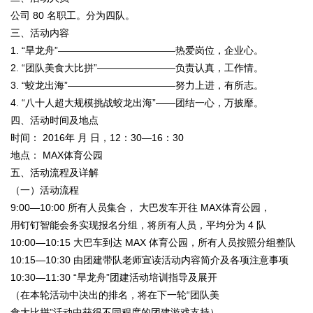
公司
80
名职工。分为四队。
三、活动内容
1. “
旱龙舟
”————————————
热爱岗位，企业心。
2. “
团队美食大比拼
”————————
负责认真，工作情。
3. “
蛟龙出海
”———————————
努力上进，有所志。
4. “
八十人超大规模挑战蛟龙出海
”——
团结一心，万披靡。
四、活动时间及地点
时间：
2016
年 月 日，
12
：
30—16
：
30
地点：
MAX
体育公园
五、活动流程及详解
（一）活动流程
9:00—10:00
所有人员集合， 大巴发车开往
MAX
体育公园，
用钉钉智能会务实现报名分组，将所有人员，平均分为
4
队
10:00—10:15
大巴车到达
MAX
体育公园，所有人员按照分组整队
10:15—10:30
由团建带队老师宣读活动内容简介及各项注意事项
10:30—11:30 “
旱龙舟
”
团建活动培训指导及展开
（在本轮活动中决出的排名，将在下一轮“团队美
食大比拼”活动中获得不同程度的团建游戏支持）