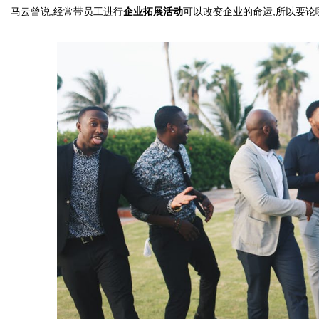
马云曾说
,
经常带员工进行
企业拓展活动
可以改变企业的命运
,
所以要论
媒
数