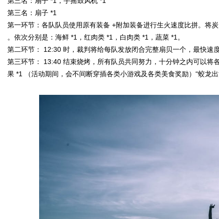
第三名：扇子
*1
，手摇鼓风机
*1
第三名：扇子
*1
第一环节：各队队员使用原有装备
+
附加装备进行生火速度比拼。将炭
。依次分别是：海鲜
*1
，红肉类
*1
，白肉类
*1
，蔬菜
*1
。
第二环节：
12:30
时，裁判将给每队发放闭合完整扇贝一个，最快速
第三环节：
13:40
结束烧烤，所有队员共同努力，十分钟之内可以将各
果
*1
（活动期间，会不间断穿插各类小游戏及各类美食奖励）“蛟龙出