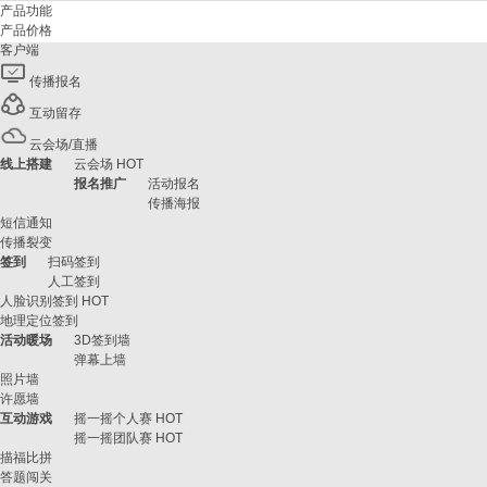
产品功能
产品价格
客户端
传播报名
互动留存
云会场/直播
线上搭建
云会场
HOT
报名推广
活动报名
传播海报
短信通知
传播裂变
签到
扫码签到
人工签到
人脸识别签到
HOT
地理定位签到
活动暖场
3D签到墙
弹幕上墙
照片墙
许愿墙
互动游戏
摇一摇个人赛
HOT
摇一摇团队赛
HOT
描福比拼
答题闯关