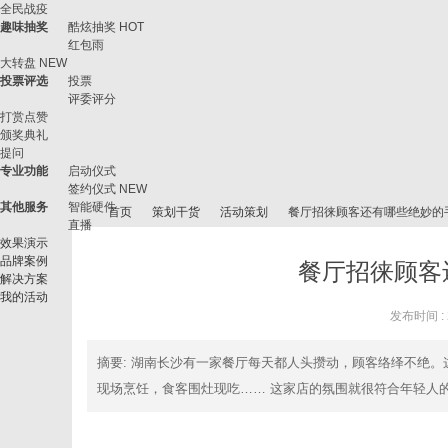
全民战疫
趣味抽奖
酷炫抽奖
HOT
红包雨
大转盘
NEW
投票评选
投票
评委评分
打赏点赞
颁奖典礼
提问
专业功能
启动仪式
签约仪式
NEW
其他服务
智能硬件
首页
策划干货
活动策划
餐厅招徕顾客还有哪些绝妙的
直播
效果演示
品牌案例
餐厅招徕顾客
解决方案
我的活动
微
›
›
›
›
发布时间 : 2
摘要
: 湖南长沙有一家餐厅每天都人头攒动，顾客络绎不绝
现场烹饪，食客围灶现吃…… 这家店的氛围就很符合年轻人的一