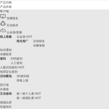
产品功能
产品价格
客户端
传播报名
互动留存
云会场/直播
线上搭建
云会场
HOT
报名推广
活动报名
传播海报
短信通知
传播裂变
签到
扫码签到
人工签到
人脸识别签到
HOT
地理定位签到
活动暖场
3D签到墙
弹幕上墙
照片墙
许愿墙
互动游戏
摇一摇个人赛
HOT
摇一摇团队赛
HOT
描福比拼
答题闯关