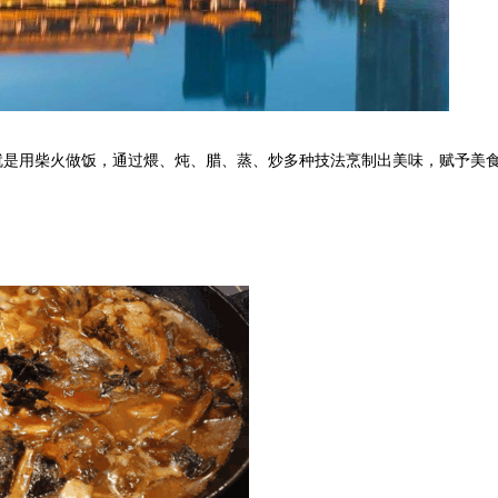
就是用柴火做饭，通过煨、炖、腊、蒸、炒多种技法烹制出美味，赋予美