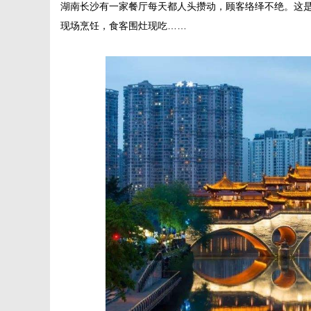
湖南长沙有一家餐厅每天都人头攒动，顾客络绎不绝。这
现场烹饪，食客围灶现吃……
媒
数