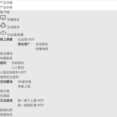
产品功能
产品价格
客户端
传播报名
互动留存
云会场/直播
线上搭建
云会场
HOT
报名推广
活动报名
传播海报
短信通知
传播裂变
签到
扫码签到
人工签到
人脸识别签到
HOT
地理定位签到
活动暖场
3D签到墙
弹幕上墙
照片墙
许愿墙
互动游戏
摇一摇个人赛
HOT
摇一摇团队赛
HOT
描福比拼
答题闯关