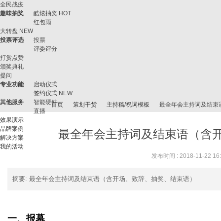
全民战疫
趣味抽奖
酷炫抽奖
HOT
红包雨
大转盘
NEW
投票评选
投票
评委评分
打赏点赞
颁奖典礼
提问
专业功能
启动仪式
签约仪式
NEW
其他服务
智能硬件
首页
策划干货
主持稿/祝词模板
最全年会主持词及结束
直播
效果演示
品牌案例
最全年会主持词及结束语（含
解决方案
我的活动
微
›
›
›
›
发布时间 : 2018-11-22 16
摘要
: 最全年会主持词及结束语（含开场、致辞、抽奖、结束语）
一、报幕