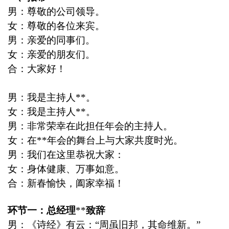
男：尊敬的公司领导。
女：尊敬的各位来宾。
媒
男：亲爱的同事们。
女：亲爱的朋友们。
合：大家好！
男：我是主持人
**
。
女：我是主持人
**
。
男：非常荣幸在此担任年会的主持人。
数
女：在
**
年会的舞台上与大家共度时光。
男：我们在这里恭祝大家：
女：身体健康、万事如意。
合：新春愉快，阖家幸福！
环节一：总经理
**
致辞
男：《诗经》有云：
“
周虽旧邦，其命维新。
”