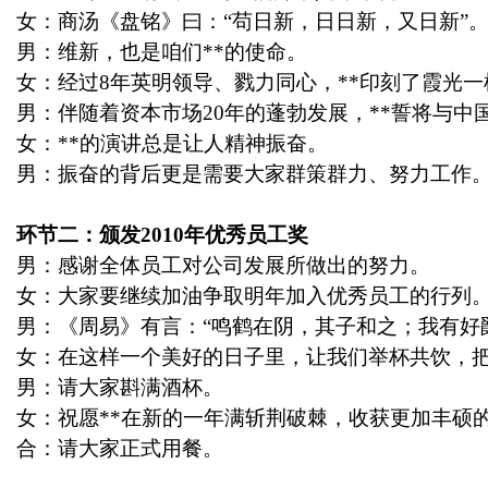
字
女：商汤《盘铭》曰：“苟日新，日日新，又日新”
男：维新，也是咱们
**
的使命。
女：经过
8
年英明领导、戮力同心，
**
印刻了霞光一
男：伴随着资本市场
20
年的蓬勃发展，
**
誓将与中
女：
**
的演讲总是让人精神振奋。
男：振奋的背后更是需要大家群策群力、努力工作
会
环节二：颁发
2010
年优秀员工奖
男：感谢全体员工对公司发展所做出的努力。
女：大家要继续加油争取明年加入优秀员工的行列
男：《周易》有言：
“
鸣鹤在阴，其子和之；我有好
女：在这样一个美好的日子里，让我们举杯共饮，
男：请大家斟满酒杯。
女：祝愿
**
在新的一年满斩荆破棘，收获更加丰硕
议
合：请大家正式用餐。