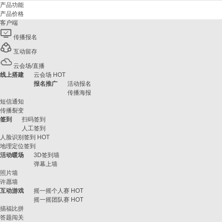
产品功能
产品价格
客户端
传播报名
互动留存
云会场/直播
线上搭建
云会场
HOT
报名推广
活动报名
传播海报
短信通知
传播裂变
签到
扫码签到
人工签到
人脸识别签到
HOT
地理定位签到
活动暖场
3D签到墙
弹幕上墙
照片墙
许愿墙
互动游戏
摇一摇个人赛
HOT
摇一摇团队赛
HOT
描福比拼
答题闯关