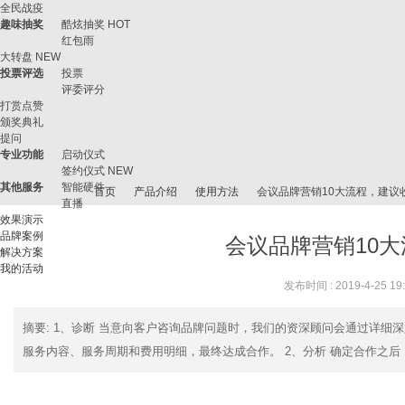
全民战疫
趣味抽奖
酷炫抽奖
HOT
红包雨
大转盘
NEW
投票评选
投票
评委评分
打赏点赞
颁奖典礼
提问
专业功能
启动仪式
签约仪式
NEW
其他服务
智能硬件
首页
产品介绍
使用方法
会议品牌营销10大流程，建议
直播
效果演示
品牌案例
会议品牌营销10
解决方案
我的活动
微
›
›
›
›
发布时间 : 2019-4-25 19
摘要
: 1、诊断 当意向客户咨询品牌问题时，我们的资深顾问会通过详
服务内容、服务周期和费用明细，最终达成合作。 2、分析 确定合作之后，策