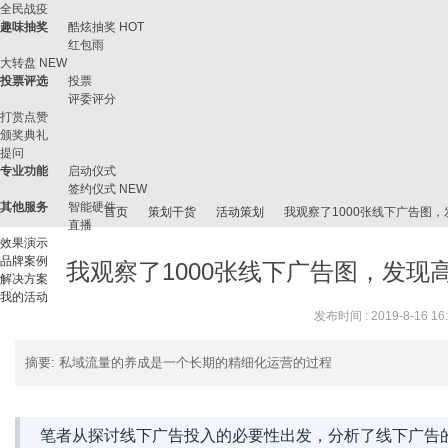
全民战疫
趣味抽奖
酷炫抽奖
HOT
红包雨
大转盘
NEW
投票评选
投票
评委评分
打赏点赞
颁奖典礼
提问
专业功能
启动仪式
签约仪式
NEW
其他服务
智能硬件
首页
策划干货
活动策划
我观察了1000张线下广告图，
直播
效果演示
品牌案例
我观察了1000张线下广告图，发现高
解决方案
我的活动
微
›
›
›
›
发布时间 : 2019-8-16 16
摘要
: 私域流量的养成是一个长期的精细化运营的过程
笔者从探讨线下广告投入的必要性出发，分析了线下广告