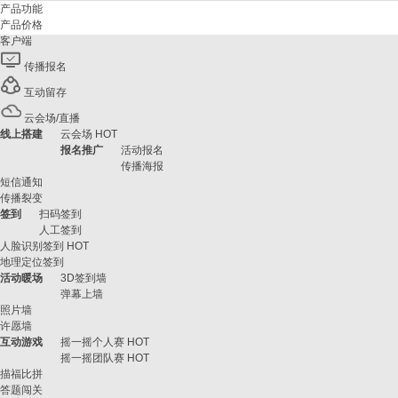
产品功能
产品价格
客户端
传播报名
互动留存
云会场/直播
线上搭建
云会场
HOT
报名推广
活动报名
传播海报
短信通知
传播裂变
签到
扫码签到
人工签到
人脸识别签到
HOT
地理定位签到
活动暖场
3D签到墙
弹幕上墙
照片墙
许愿墙
互动游戏
摇一摇个人赛
HOT
摇一摇团队赛
HOT
描福比拼
答题闯关