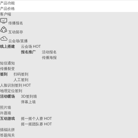
产品功能
产品价格
客户端
传播报名
互动留存
云会场/直播
线上搭建
云会场
HOT
报名推广
活动报名
传播海报
短信通知
传播裂变
签到
扫码签到
人工签到
人脸识别签到
HOT
地理定位签到
活动暖场
3D签到墙
弹幕上墙
照片墙
许愿墙
互动游戏
摇一摇个人赛
HOT
摇一摇团队赛
HOT
描福比拼
答题闯关