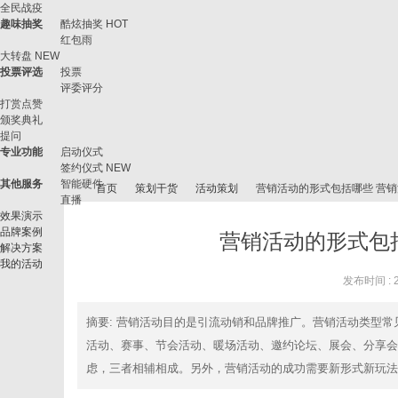
全民战疫
趣味抽奖
酷炫抽奖
HOT
红包雨
大转盘
NEW
投票评选
投票
评委评分
打赏点赞
颁奖典礼
提问
专业功能
启动仪式
签约仪式
NEW
其他服务
智能硬件
首页
策划干货
活动策划
营销活动的形式包括哪些 营
直播
效果演示
品牌案例
营销活动的形式包
解决方案
我的活动
微
›
›
›
›
发布时间 : 20
摘要
: 营销活动目的是引流动销和品牌推广。营销活动类型
活动、赛事、节会活动、暖场活动、邀约论坛、展会、分享会
虑，三者相辅相成。另外，营销活动的成功需要新形式新玩法