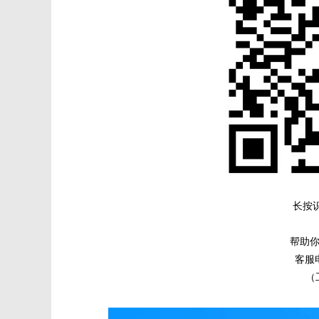
长按
帮助你
客服电
（工