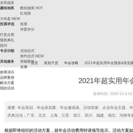
全民战疫
趣味抽奖
酷炫抽奖
HOT
红包雨
大转盘
NEW
投票评选
投票
评委评分
打赏点赞
颁奖典礼
提问
专业功能
启动仪式
签约仪式
NEW
其他服务
智能硬件
首页
策划干货
年会攻略
2021年超实用年会预算&策划
直播
效果演示
品牌案例
2021年超实用
解决方案
我的活动
微
›
›
›
›
发布时间 : 2020-11-3 12
摘要
: 年会策划、年会策划案、年会邀请函、活动管家、企业年会主题、
庆典活动；广东、北京、上海、江苏、浙江、四川、福建、湖北、河南等多地
根据即将组织的活动方案，就年会活动费用特请领导批示。活动方案