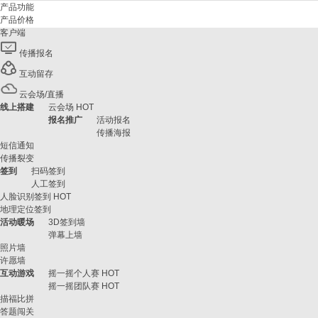
产品功能
产品价格
客户端
传播报名
互动留存
云会场/直播
线上搭建
云会场
HOT
报名推广
活动报名
传播海报
短信通知
传播裂变
签到
扫码签到
人工签到
人脸识别签到
HOT
地理定位签到
活动暖场
3D签到墙
弹幕上墙
照片墙
许愿墙
互动游戏
摇一摇个人赛
HOT
摇一摇团队赛
HOT
描福比拼
答题闯关