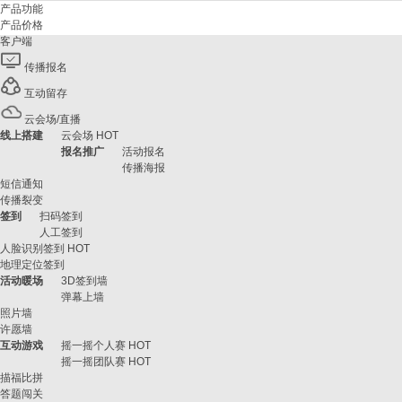
产品功能
产品价格
客户端
传播报名
互动留存
云会场/直播
线上搭建
云会场
HOT
报名推广
活动报名
传播海报
短信通知
传播裂变
签到
扫码签到
人工签到
人脸识别签到
HOT
地理定位签到
活动暖场
3D签到墙
弹幕上墙
照片墙
许愿墙
互动游戏
摇一摇个人赛
HOT
摇一摇团队赛
HOT
描福比拼
答题闯关