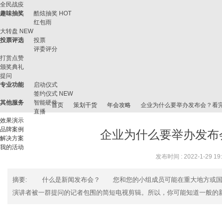
全民战疫
趣味抽奖
酷炫抽奖
HOT
红包雨
大转盘
NEW
投票评选
投票
评委评分
打赏点赞
颁奖典礼
提问
专业功能
启动仪式
签约仪式
NEW
其他服务
智能硬件
首页
策划干货
年会攻略
企业为什么要举办发布会？看
直播
效果演示
品牌案例
企业为什么要举办发布
解决方案
我的活动
微
›
›
›
›
发布时间 : 2022-1-29 19
摘要
: 什么是新闻发布会？ 您和您的小组成员可能在重大地方或国家
演讲者被一群提问的记者包围的简短电视剪辑。所以，你可能知道一般的新闻