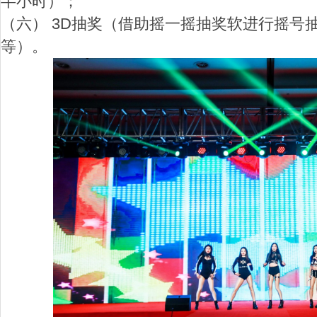
半小时）；
（六） 3D抽奖（借助摇一摇抽奖软进行摇号
等）。