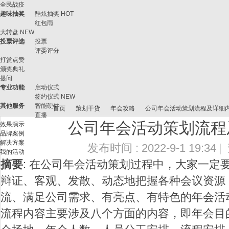
全民战疫
趣味抽奖
酷炫抽奖
HOT
红包雨
大转盘
NEW
投票评选
投票
评委评分
打赏点赞
颁奖典礼
提问
专业功能
启动仪式
签约仪式
NEW
其他服务
智能硬件
首页
策划干货
年会攻略
公司年会活动策划流程及详细
直播
公司年会活动策划流程
效果演示
品牌案例
解决方案
发布时间 : 2022-9-1 19:34
|
我的活动
微
›
›
›
›
摘要
: 在公司年会活动策划过程中，大家一定
辩证、客观、发散、动态地把握各种会议资源
流、满足公司需求、有亮点、有特色的年会活
流程内容主要涉及八个方面的内容，即年会目