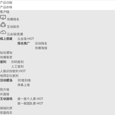
产品功能
产品价格
客户端
传播报名
互动留存
云会场/直播
线上搭建
云会场
HOT
报名推广
活动报名
传播海报
短信通知
传播裂变
签到
扫码签到
人工签到
人脸识别签到
HOT
地理定位签到
活动暖场
3D签到墙
弹幕上墙
照片墙
许愿墙
互动游戏
摇一摇个人赛
HOT
摇一摇团队赛
HOT
描福比拼
答题闯关