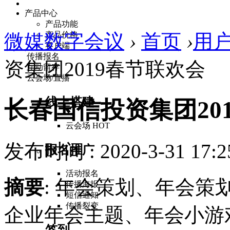
产品中心
产品功能
微媒数字会议
产品价格
›
首页
›
用
客户端
传播报名
资集团2019春节联欢会
互动留存
云会场/直播
线上搭建
长春国信投资集团20
云会场
HOT
发布时间 : 2020-3-31 17:2
报名推广
活动报名
摘要
: 年会策划、年会
传播海报
短信通知
传播裂变
企业年会主题、年会小游
签到