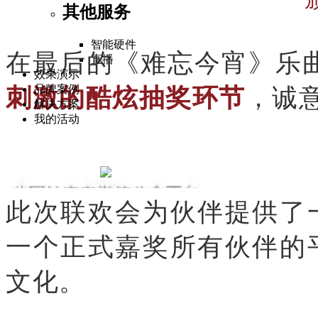
其他服务
智能硬件
在最后的《难忘今宵》乐曲
直播
效果演示
刺激的酷炫抽奖环节
，诚
品牌案例
解决方案
我的活动
此次联欢会为伙伴提供了
一个正式嘉奖所有伙伴的
文化。