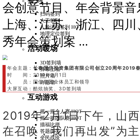
会创意节目、年会背景音
扫码签到
上海、江苏、浙江、四川
人工签到
人脸识别签到
HOT
地理定位签到
秀年会策划案 ...
活动暖场
3D签到墙
年会主题：
长春国信投资集团有限公司创立20周年2019
弹幕上墙
时 间：2019年2月1日
照片墙
人 员：国信集团全体员工和领导
许愿墙
大屏互动：酷炫抽奖、3D签到墙
互动游戏
2019年2月1日下午，山
摇一摇个人赛
HOT
摇一摇团队赛
HOT
描福比拼
在召唤，我们再出发”为
答题闯关
全民战疫