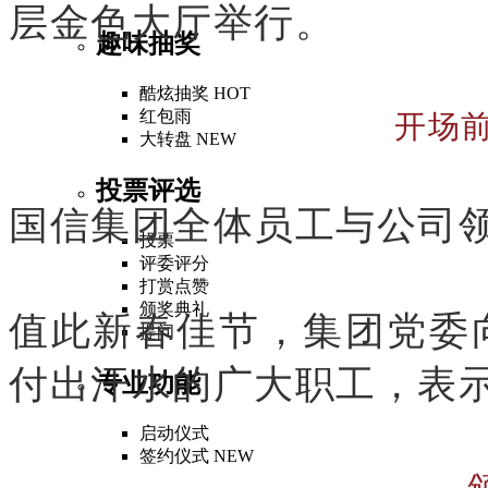
层金色大厅举行。
趣味抽奖
酷炫抽奖
HOT
红包雨
开场前
大转盘
NEW
投票评选
国信集团全体员工与公司
投票
评委评分
打赏点赞
颁奖典礼
值此新春佳节，集团党委
提问
付出汗水的广大职工，表
专业功能
启动仪式
签约仪式
NEW