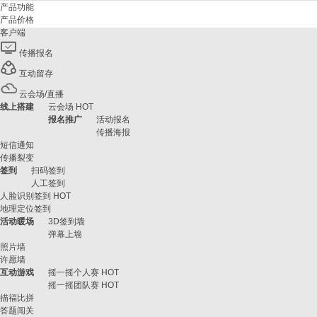
产品功能
产品价格
客户端
传播报名
互动留存
云会场/直播
线上搭建
云会场
HOT
报名推广
活动报名
传播海报
短信通知
传播裂变
签到
扫码签到
人工签到
人脸识别签到
HOT
地理定位签到
活动暖场
3D签到墙
弹幕上墙
照片墙
许愿墙
互动游戏
摇一摇个人赛
HOT
摇一摇团队赛
HOT
描福比拼
答题闯关