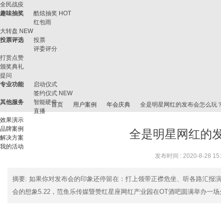
全民战疫
趣味抽奖
酷炫抽奖
HOT
红包雨
大转盘
NEW
投票评选
投票
评委评分
打赏点赞
颁奖典礼
提问
专业功能
启动仪式
签约仪式
NEW
其他服务
智能硬件
首页
用户案例
年会庆典
全是明星网红的发布会怎么玩
直播
效果演示
品牌案例
全是明星网红的
解决方案
我的活动
微
›
›
›
›
发布时间 : 2020-8-28 15
摘要
: 如果你对发布会的印象还停留在：打上领带正襟危坐、听各路汇报
会的想象5.22，范鱼乐传媒暨赞红星座网红产业园在OT酒吧圆满举办一场火