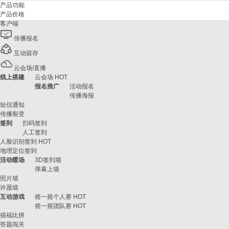
产品功能
产品价格
客户端
传播报名
互动留存
云会场/直播
线上搭建
云会场
HOT
报名推广
活动报名
传播海报
短信通知
传播裂变
签到
扫码签到
人工签到
人脸识别签到
HOT
地理定位签到
活动暖场
3D签到墙
弹幕上墙
照片墙
许愿墙
互动游戏
摇一摇个人赛
HOT
摇一摇团队赛
HOT
描福比拼
答题闯关