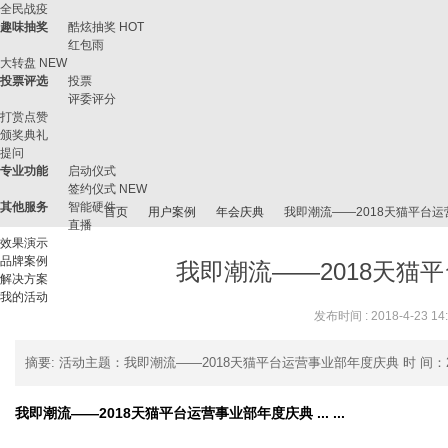
全民战疫
趣味抽奖
酷炫抽奖
HOT
红包雨
大转盘
NEW
投票评选
投票
评委评分
打赏点赞
颁奖典礼
提问
专业功能
启动仪式
签约仪式
NEW
其他服务
智能硬件
首页
用户案例
年会庆典
我即潮流——2018天猫平台
直播
效果演示
品牌案例
我即潮流——2018天猫
解决方案
我的活动
微
›
›
›
›
发布时间 : 2018-4-23 14
摘要
: 活动主题：我即潮流——2018天猫平台运营事业部年度庆典 时 间：2
我即潮流——2018天猫平台运营事业部年度庆典 ... ...