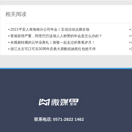
相关阅读
•
2021平安人寿海南分公司年会丨互动活动点燃全场
•
•
香港疫情严重，阿里巴巴这场人人称赞的年会是怎么办的？
•
•
央视都转播的云毕业典礼丨致敬一起走过的青葱岁月！
•
•
浙江太古可口可乐30周年庆典大屏酷炫抽奖红包抢不停
•
联系电话:
0571-2822 1462